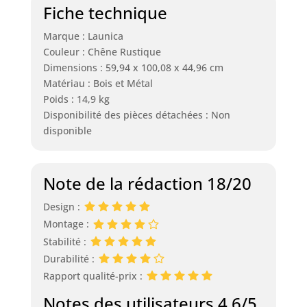
durabilité. Sa
Fiche technique
structure
rationnelle
Marque : Launica
garantit une
Couleur : Chêne Rustique
stabilité durable,
Dimensions : 59,94 x 100,08 x 44,96 cm
offrant des
Matériau : Bois et Métal
années
Poids : 14,9 kg
d'utilisation
Disponibilité des pièces détachées : Non
quotidienne
disponible
fiable.
Assemblage facile
et service après-
vente
Note de la rédaction 18/20
professionnel : la
table basse
Design :
rustique est livrée
Montage :
avec un manuel
Stabilité :
d'utilisation très
Durabilité :
détaillé pour un
Rapport qualité-prix :
assemblage
rapide. Si des
Notes des utilisateurs 4.6/5
problèmes