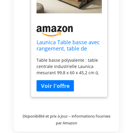
Launica Table basse avec
rangement, table de
salon rustique, table
Table basse polyvalente : table
centrale rectangulaire
centrale industrielle Launica
moderne et minimaliste,
mesurant 99,8 x 60 x 45,2 cm (L
table basse industrielle
x l x H), sert de multiples
en bois vintage, 99 cm,
fonctions de table basse, de
chêne rustique
table d'appoint et de support de
rangement. Il est idéal pour les
petites pièces, les appartements
ou d'autres espaces limités,
offrant praticité et
Disponibilité et prix à jour – informations fournies
fonctionnalité. Améliorée avec
par Amazon
un design à 2 niveaux pour un