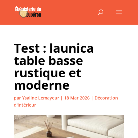
Test : launica
table basse
rustique et
moderne
par
Ysaline Lemayeur
|
18 Mar 2026
|
Décoration
d'intérieur