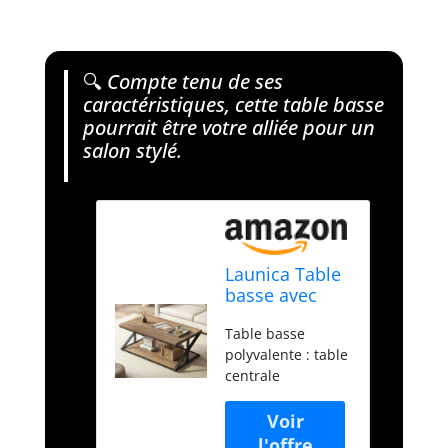
🔍
Compte tenu de ses
caractéristiques, cette table basse
pourrait être votre alliée pour un
salon stylé.
Launica Table
basse avec
rangement,
Table basse
table de salon
polyvalente : table
rustique, table
centrale
centrale
industrielle
rectangulaire
Launica mesurant
moderne et
99,8 x 60 x 45,2
minimaliste,