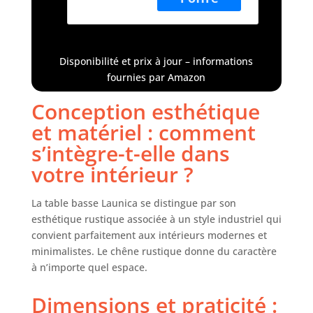
cm (L x l x H), sert
table basse
de multiples
industrielle en
fonctions de table
bois vintage,
basse, de table
99 cm, chêne
Disponibilité et prix à jour – informations
d'appoint et de
rustique
fournies par Amazon
support de
rangement. Il est
Conception esthétique
idéal pour les
et matériel : comment
petites pièces, les
appartements ou
s’intègre-t-elle dans
d'autres espaces
votre intérieur ?
limités, offrant
praticité et
fonctionnalité.
La table basse Launica se distingue par son
Améliorée avec un
esthétique rustique associée à un style industriel qui
design à 2 niveaux
convient parfaitement aux intérieurs modernes et
pour un
minimalistes. Le chêne rustique donne du caractère
rangement
à n’importe quel espace.
supplémentaire :
la table basse
Dimensions et praticité :
avec rangement