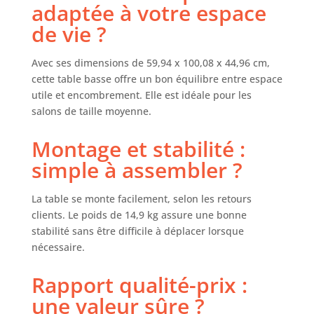
offre deux
adaptée à votre espace
couches de
de vie ?
rangement,
offrant
suffisamment
Avec ses dimensions de 59,94 x 100,08 x 44,96 cm,
d'espace pour
cette table basse offre un bon équilibre entre espace
organiser
utile et encombrement. Elle est idéale pour les
soigneusement
salons de taille moyenne.
vos livres,
magazines,
Montage et stabilité :
télécommandes et
simple à assembler ?
autres éléments
essentiels dans le
salon. Cette
La table se monte facilement, selon les retours
fonction de
clients. Le poids de 14,9 kg assure une bonne
double rangement
stabilité sans être difficile à déplacer lorsque
facilite le maintien
nécessaire.
d'un espace de vie
bien rangé et sans
Rapport qualité-prix :
encombrement.
Construction
une valeur sûre ?
renforcée en