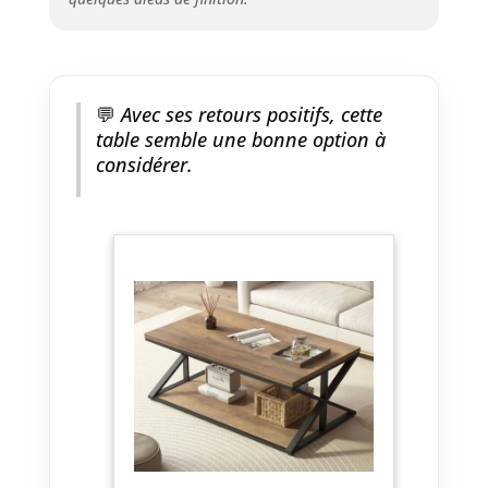
vie. En outre, fabriquée à partir
de planches épaisses, cette
table basse de ferme dispose
d'une construction robuste
💬
Avec ses retours positifs, cette
capable de supporter jusqu'à
136 kg. Matériau et construction
table semble une bonne option à
fiables : tables basses
considérer.
rectangulaires pour salon
fabriquées à partir de panneaux
de fibres de densité moyenne
(MDF) de qualité supérieure et
d'un cadre en métal robuste,
cette table basse garantit
fiabilité et durabilité. Sa
structure rationnelle garantit
une stabilité durable, offrant
des années d'utilisation
quotidienne fiable. Assemblage
facile et service après-vente
professionnel : la table basse
rustique est livrée avec un