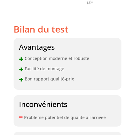
d'une
construction
robuste capable
de supporter
Bilan du test
jusqu'à 136 kg.
Matériau et
construction
Avantages
fiables : tables
basses
+
Conception moderne et robuste
rectangulaires
+
pour salon
Facilité de montage
fabriquées à
+
Bon rapport qualité-prix
partir de
panneaux de
fibres de densité
moyenne (MDF) de
Inconvénients
qualité supérieure
et d'un cadre en
–
Problème potentiel de qualité à l’arrivée
métal robuste,
cette table basse
garantit fiabilité et