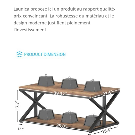
forme de X : table
Launica propose ici un produit au rapport qualité-
de salon avec un
prix convaincant. La robustesse du matériau et le
design renforcé
design moderne justifient pleinement
en forme de X et
l’investissement.
des éléments
antidérapants. En
outre, la table
basse en bois
pour salon sert de
décoration
distinctive et
élégante,
améliorant
l'esthétique de
votre espace de
vie. En outre,
fabriquée à partir
de planches
épaisses, cette
table basse de
ferme dispose