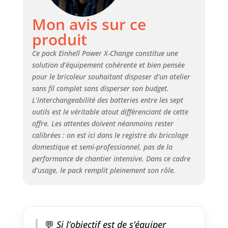
percussion sans fil TE-CI 18/1 Li-
Solo Einhell. Avec ses 140 Nm
Mon avis sur ce
vous pourrez visser des vis
produit
grandes et longues avec une
précision maximale : cette
Ce pack Einhell Power X-Change constitue une
visseuse à percussion sans fil
solution d’équipement cohérente et bien pensée
s'adapte à une large gamme de
pour le bricoleur souhaitant disposer d’un atelier
travaux dans la maison, l'atelier
et surtout dans le garage. Power
sans fil complet sans disperser son budget.
X-Change – La scie sauteuse
L’interchangeabilité des batteries entre les sept
sans fil TC-JS 18/70 Li (1 x 2,5 Ah)
outils est le véritable atout différenciant de cette
Einhell fait partie de la gamme
offre. Les attentes doivent néanmoins rester
Power X-Change Einhell, dans
calibrées : on est ici dans le registre du bricolage
laquelle les batteries et
domestique et semi-professionnel, pas de la
appareils peuvent être
performance de chantier intensive. Dans ce cadre
combinés. Power X-Change – La
d’usage, le pack remplit pleinement son rôle.
lampe sans fil TC-CL 18/350 Li-
Solo Einhell fait partie de la
gamme Power X-Change Einhell,
dans laquelle les batteries,
chargeurs et appareils peuvent
💬
Si l’objectif est de s’équiper
être combinés. L'outil