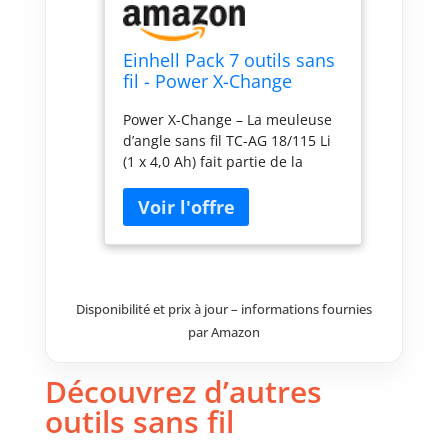
Einhell Pack 7 outils sans
fil - Power X-Change
(Meuleuse, Perforateur,
Power X-Change – La meuleuse
Perceuse, Visseuse à
d’angle sans fil TC-AG 18/115 Li
chocs, Scie sauteuse, Scie
(1 x 4,0 Ah) fait partie de la
circulaire, Outil multi) + 2
gamme Power X-Change Einhell
Chargeurs et 3 Batteries
dans laquelle les batteries et
4,0Ah/2,5Ah/2,0Ah + 1 sac
appareils se combinent en toute
flexibilité. La scie circulaire
portative sans fil TE-CS 18/150
Li-Solo Einhell est compacte,
légère et très maniable, et se
Disponibilité et prix à jour – informations fournies
prête ainsi idéalement à tous
par Amazon
les travaux de bricolage et de
jardinage. Avec un régime
Découvrez d’autres
maximal de 4 200 tours par
outils sans fil
minute, la profondeur de coupe
à 90° va jusqu'à 48 mm La