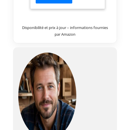
appareils se combinent en toute
flexibilité. La scie circulaire
portative sans fil TE-CS 18/150
Li-Solo Einhell est compacte,
légère et très maniable, et se
Disponibilité et prix à jour – informations fournies
prête ainsi idéalement à tous
par Amazon
les travaux de bricolage et de
jardinage. Avec un régime
maximal de 4 200 tours par
minute, la profondeur de coupe
à 90° va jusqu'à 48 mm La
perceuse-visseuse sans fil
Einhell TE-CD 18/40 Li-Solo fait
partie de la gamme Power X-
Change; c’est un outil
indispensable pour les travaux
de vissage et de perçage dans la
maison, l’atelier et le garage.
Pour travailler comme
professionnel lors du bricolage,
choisissez la visseuse à