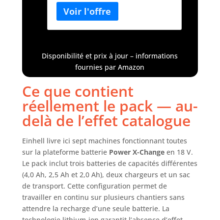
Chargeurs et 3 Batteries
laquelle les batteries et appareils
4,0Ah/2,5Ah/2,0Ah + 1 sac
se combinent en toute flexibilité.
La scie circulaire portative sans fil
TE-CS 18/150 Li-Solo Einhell est
compacte, légère et très maniable,
Disponibilité et prix à jour – informations
et se prête ainsi idéalement à tous
fournies par Amazon
les travaux de bricolage et de
jardinage. Avec un régime
Ce que contient
maximal de 4 200 tours par
réellement le pack — au-
minute, la profondeur de coupe à
90° va jusqu'à 48 mm La perceuse-
delà de l’effet catalogue
visseuse sans fil Einhell TE-CD
18/40 Li-Solo fait partie de la
Einhell livre ici sept machines fonctionnant toutes
gamme Power X-Change; c’est un
sur la plateforme batterie
Power X-Change
en 18 V.
outil indispensable pour les
Le pack inclut trois batteries de capacités différentes
travaux de vissage et de perçage
(4,0 Ah, 2,5 Ah et 2,0 Ah), deux chargeurs et un sac
dans la maison, l’atelier et le
garage. Pour travailler comme
de transport. Cette configuration permet de
professionnel lors du bricolage,
travailler en continu sur plusieurs chantiers sans
choisissez la visseuse à percussion
attendre la recharge d’une seule batterie. La
sans fil TE-CI 18/1 Li-Solo Einhell.
technologie lithium-ion garantit l’absence d’effet