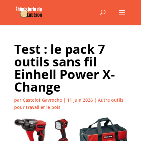
Test : le pack 7
outils sans fil
Einhell Power X-
Change
par
Castelot Gavroche
|
11 Juin 2026
|
Autre outils
pour travailler le bois