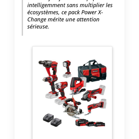
intelligemment sans multiplier les
multifonctions sans fil Einhell
écosystèmes, ce pack Power X-
TC-MG 18 Li-Solo est un outil
Change mérite une attention
flexible et de haute qualité pour
les travaux d'extension et de
sérieuse.
rénovation. Grâce à ses
fonctionnalités complètes, il est
prêt à démarrer immédiatement
les travaux de sciage, de
meulage/ponçage ou de
grattage