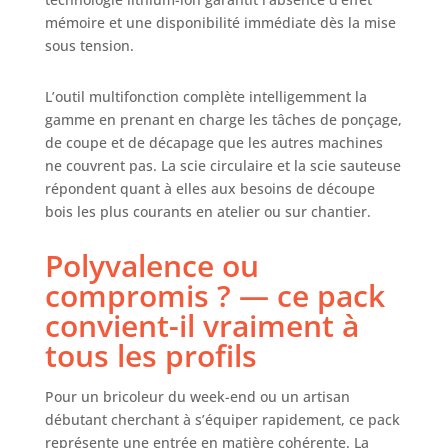
Avec ses 140 Nm vous pourrez
mémoire et une disponibilité immédiate dès la mise
visser des vis grandes et longues
sous tension.
avec une précision maximale :
cette visseuse à percussion sans fil
L’outil multifonction complète intelligemment la
s'adapte à une large gamme de
travaux dans la maison, l'atelier et
gamme en prenant en charge les tâches de ponçage,
surtout dans le garage. Power X-
de coupe et de décapage que les autres machines
Change – La scie sauteuse sans fil
ne couvrent pas. La scie circulaire et la scie sauteuse
TC-JS 18/70 Li (1 x 2,5 Ah) Einhell
répondent quant à elles aux besoins de découpe
fait partie de la gamme Power X-
bois les plus courants en atelier ou sur chantier.
Change Einhell, dans laquelle les
batteries et appareils peuvent être
Polyvalence ou
combinés. Power X-Change – La
compromis ? — ce pack
lampe sans fil TC-CL 18/350 Li-Solo
Einhell fait partie de la gamme
convient-il vraiment à
Power X-Change Einhell, dans
tous les profils
laquelle les batteries, chargeurs et
appareils peuvent être combinés.
L'outil multifonctions sans fil
Pour un bricoleur du week-end ou un artisan
Einhell TC-MG 18 Li-Solo est un
débutant cherchant à s’équiper rapidement, ce pack
outil flexible et de haute qualité
représente une entrée en matière cohérente. La