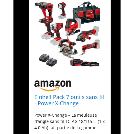
Einhell Pack 7 outils sans fil
- Power X-Change
(Meuleuse, Perforateur,
Power X-Change – La meuleuse
Perceuse, Visseuse à chocs,
d’angle sans fil TC-AG 18/115 Li (1 x
Scie sauteuse, Scie
4,0 Ah) fait partie de la gamme
circulaire, Outil multi) + 2
Power X-Change Einhell dans