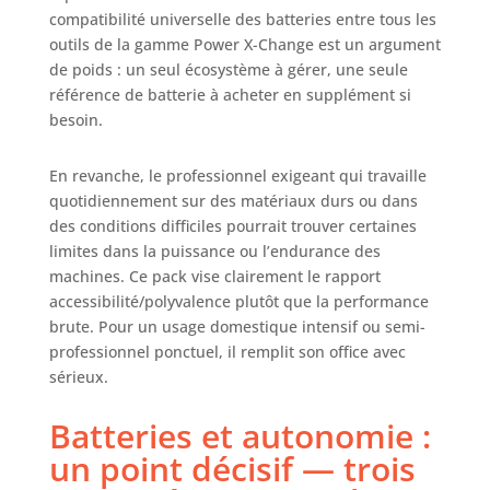
pour les travaux d'extension et de
compatibilité universelle des batteries entre tous les
rénovation. Grâce à ses
outils de la gamme Power X-Change est un argument
fonctionnalités complètes, il est
de poids : un seul écosystème à gérer, une seule
prêt à démarrer immédiatement
référence de batterie à acheter en supplément si
les travaux de sciage, de
besoin.
meulage/ponçage ou de grattage
En revanche, le professionnel exigeant qui travaille
quotidiennement sur des matériaux durs ou dans
des conditions difficiles pourrait trouver certaines
limites dans la puissance ou l’endurance des
machines. Ce pack vise clairement le rapport
accessibilité/polyvalence plutôt que la performance
brute. Pour un usage domestique intensif ou semi-
professionnel ponctuel, il remplit son office avec
sérieux.
Batteries et autonomie :
un point décisif — trois