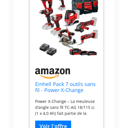
Einhell Pack 7 outils sans
fil - Power X-Change
(Meuleuse, Perforateur,
Power X-Change – La meuleuse
Perceuse, Visseuse à
d’angle sans fil TC-AG 18/115 Li
chocs, Scie sauteuse, Scie
(1 x 4,0 Ah) fait partie de la
circulaire, Outil multi) + 2
gamme Power X-Change Einhell
Chargeurs et 3 Batteries
dans laquelle les batteries et
4,0Ah/2,5Ah/2,0Ah + 1 sac