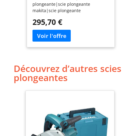
plongeante|scie plongeante
makita|scie plongeante
electrique|scie plongeante 165
295,70 €
mm|SP6000J|SP6000|Scie
plongeante en coffret
Découvrez d’autres scies
plongeantes