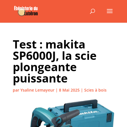
Test : makita
SP6000J, la scie
plongeante
puissante
par
Ysaline Lemayeur
|
8 Mai 2025
|
Scies à bois