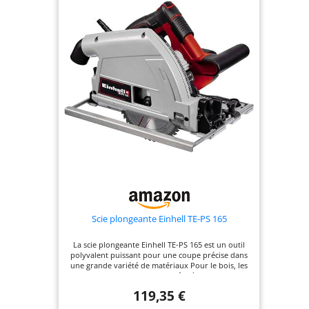
Scie plongeante Einhell TE-PS 165
La scie plongeante Einhell TE-PS 165 est un outil
polyvalent puissant pour une coupe précise dans
une grande variété de matériaux Pour le bois, les
panneaux et les plastiques: Grâce à une puissance
allant jusqu'à 1 200 W, la lame en carbure de haute
119,35 €
qualité coupe les matériaux avec une profondeur
de coupe allant jusqu'à 66 mm (à 90 ° sans rail)