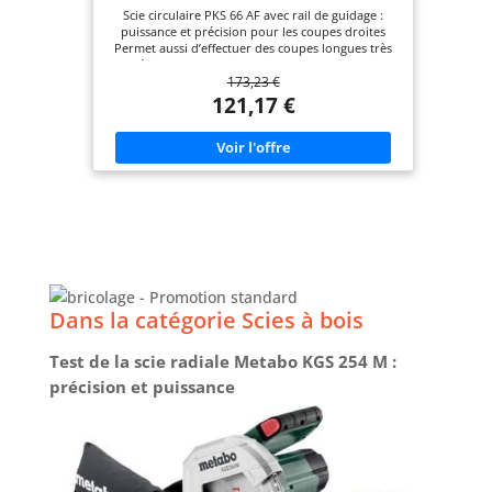
Scie circulaire PKS 66 AF avec rail de guidage :
puissance et précision pour les coupes droites
Permet aussi d’effectuer des coupes longues très
précises avec le rail de guidage fourni Travail
173,23 €
propre car 80 % des copeaux sont récupérés par
le boîtier CleanSystem fourni Accepte les lames de
121,17 €
scie circulaire avec un diamètre nominal de 190
mm Livré avec : PKS 66 AF, boîtier CleanSystem,
guide de coupe CutControl, trois éléments de rail
de guidage (de 35 cm chacun), lame Speedline
Wood (diamètre 190 mm), butée parallèle, carton
Dans la catégorie Scies à bois
Test de la scie radiale Metabo KGS 254 M :
précision et puissance