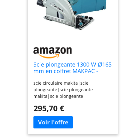
Scie plongeante 1300 W Ø165
mm en coffret MAKPAC -
MAKITA SP6000J
scie circulaire makita|scie
plongeante|scie plongeante
makita|scie plongeante
electrique|scie plongeante 165
295,70 €
mm|SP6000J|SP6000|Scie
plongeante en coffret