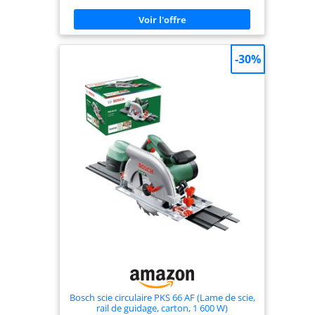
Pour des coupes en angle allant jusqu'à 45 °, des
profondeurs allant jusqu'à 48 mm (sans rail) ne
sont pas non plus un problème Des coupes nettes
sont également garanties même lorsque vous
travaillez près des bords La profondeur de coupe
-30%
et l'angle d'inclinaison sont faciles à régler sans
aucun outil supplémentaire Le verrouillage de la
lame facilite le changement de la lame de scie La
longueur du câble est suffisamment longue pour
offrir un rayon de fonctionnement extrêmement
grand, pouvant aller jusqu'à quatre mètres Pour
les résultats en ligne droite, vous disposez de la
butée parallèle La grande poignée est conçue
pour aider à travailler avec la scie plongeante
Einhell à effectuer sans se fatiguer Pour plus de
précision, un système de rail de guidage est
disponible séparément Des supports en plastique
spéciaux permettent un réglage précis du rail de
guidage
Bosch scie circulaire PKS 66 AF (Lame de scie,
rail de guidage, carton, 1 600 W)