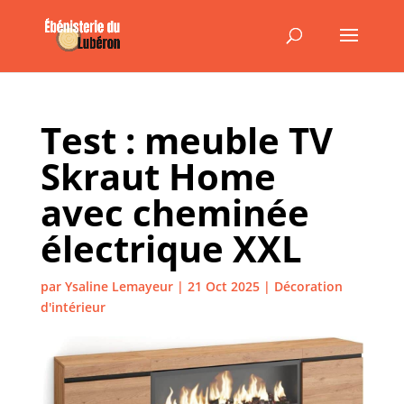
Test : meuble TV
Skraut Home
avec cheminée
électrique XXL
par
Ysaline Lemayeur
|
21 Oct 2025
|
Décoration
d'intérieur