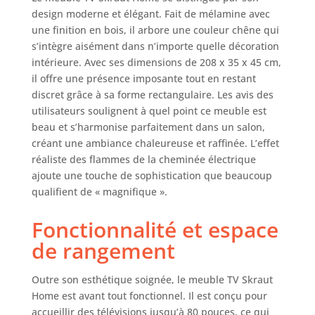
d'intensité. Meuble
design moderne et élégant. Fait de mélamine avec
TV avec porte,
une finition en bois, il arbore une couleur chêne qui
grande capacité de
s’intègre aisément dans n’importe quelle décoration
rangement.
intérieure. Avec ses dimensions de 208 x 35 x 45 cm,
Dimensions du
il offre une présence imposante tout en restant
module: 51 cm. de
discret grâce à sa forme rectangulaire. Les avis des
largeur, 45 cm. de
utilisateurs soulignent à quel point ce meuble est
hauteur, 35 cm. de
beau et s’harmonise parfaitement dans un salon,
profondeur.
Couleur chêne et
créant une ambiance chaleureuse et raffinée. L’effet
noir avec un
réaliste des flammes de la cheminée électrique
veinage du bois
ajoute une touche de sophistication que beaucoup
poreux au touché
qualifient de « magnifique ».
de haute qualité.
Module de
Fonctionnalité et espace
cheminée à Led.
de rangement
Dimensions du
module : 107 cm
de large, 45 cm de
Outre son esthétique soignée, le meuble TV Skraut
haut, 35 cm de
Home est avant tout fonctionnel. Il est conçu pour
profondeur,
accueillir des télévisions jusqu’à 80 pouces, ce qui