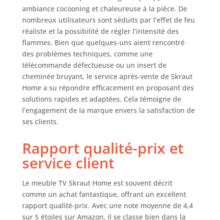
ambiance cocooning et chaleureuse à la pièce. De
excellent service
nombreux utilisateurs sont séduits par l’effet de feu
après-vente, avec
un stock
réaliste et la possibilité de régler l’intensité des
permanent de
flammes. Bien que quelques-uns aient rencontré
pièces de
des problèmes techniques, comme une
rechange. La
télécommande défectueuse ou un insert de
cheminée
cheminée bruyant, le service après-vente de Skraut
électrique
Home a su répondre efficacement en proposant des
fonctionne en
solutions rapides et adaptées. Cela témoigne de
étant branchée à
l’engagement de la marque envers la satisfaction de
l'électricité, elle
ses clients.
n'utilise pas de
piles. La
Rapport qualité-prix et
télécommande
nécessite des
service client
piles, qui ne sont
pas incluses.
Le meuble TV Skraut Home est souvent décrit
comme un achat fantastique, offrant un excellent
rapport qualité-prix. Avec une note moyenne de 4,4
sur 5 étoiles sur Amazon, il se classe bien dans la