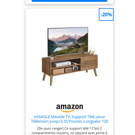
pièce
l'électricité, elle
n'utilise pas de
-20%
piles. La
télécommande
nécessite des
piles, qui ne sont
pas incluses.
VASAGLE Meuble TV, Support Télé, pour
Télévision jusqu'à 55 Pouces, Longueur 120
cm, Rangement Consoles de Jeux, Style
[De quoi ranger] Ce support télé ? C’est 2
Rustique, pour Salon, Chambre, Marron Miel
compartiments ouverts, un placard avec porte à
LTV120K101