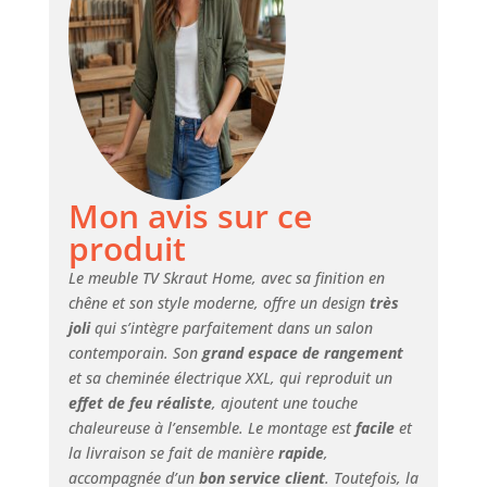
rangement.
Dimensions du
module: 51 cm. de
largeur, 45 cm. de
hauteur, 35 cm. de
profondeur.
Couleur chêne et
noir avec un
veinage du bois
Mon avis sur ce
poreux au touché
de haute qualité.
produit
Module de
cheminée à Led.
Le meuble TV Skraut Home, avec sa finition en
Dimensions du
chêne et son style moderne, offre un design
très
module : 107 cm
joli
qui s’intègre parfaitement dans un salon
de large, 45 cm de
contemporain. Son
grand espace de rangement
haut, 35 cm de
et sa cheminée électrique XXL, qui reproduit un
profondeur,
effet de feu réaliste
, ajoutent une touche
couleur chêne avec
chaleureuse à l’ensemble. Le montage est
facile
et
un veinage du bois
la livraison se fait de manière
rapide
,
poreux au touché
accompagnée d’un
bon service client
. Toutefois, la
de haute qualité.