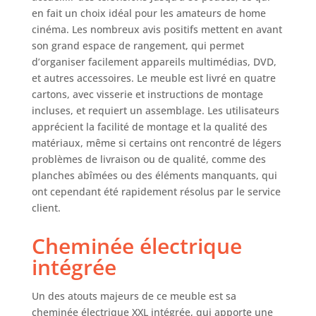
couleur chêne avec
en fait un choix idéal pour les amateurs de home
un veinage du bois
cinéma. Les nombreux avis positifs mettent en avant
poreux au touché
son grand espace de rangement, qui permet
de haute qualité.
d’organiser facilement appareils multimédias, DVD,
Montage facile : les
et autres accessoires. Le meuble est livré en quatre
meubles Skraut
Home sont faciles
cartons, avec visserie et instructions de montage
à monter grâce à
incluses, et requiert un assemblage. Les utilisateurs
des instructions
apprécient la facilité de montage et la qualité des
claires et
matériaux, même si certains ont rencontré de légers
détaillées. Aucun
problèmes de livraison ou de qualité, comme des
outil spécial n'est
planches abîmées ou des éléments manquants, qui
nécessaire et vous
ont cependant été rapidement résolus par le service
pouvez profiter de
client.
votre nouveau
meuble en un
Cheminée électrique
temps record.
Garantie : Les
intégrée
produits Skraut
Home sont
Un des atouts majeurs de ce meuble est sa
garantis 2 ans et
cheminée électrique XXL intégrée, qui apporte une
bénéficient d'un