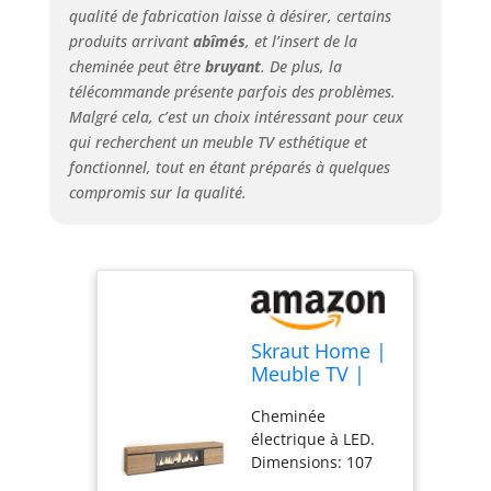
qualité de fabrication laisse à désirer, certains
Montage facile : les
meubles Skraut
produits arrivant
abîmés
, et l’insert de la
Home sont faciles
cheminée peut être
bruyant
. De plus, la
à monter grâce à
télécommande présente parfois des problèmes.
des instructions
Malgré cela, c’est un choix intéressant pour ceux
claires et
qui recherchent un meuble TV esthétique et
détaillées. Aucun
fonctionnel, tout en étant préparés à quelques
outil spécial n'est
compromis sur la qualité.
nécessaire et vous
pouvez profiter de
votre nouveau
meuble en un
temps record.
Garantie : Les
produits Skraut
Skraut Home |
Home sont
Meuble TV |
garantis 2 ans et
Banc Télé |
bénéficient d'un
Cheminée
Grand Espace
excellent service
électrique à LED.
de Rangement
après-vente, avec
Dimensions: 107
| 210 | pour
un stock
cm de large, 32 cm
Les TV jusqu'à