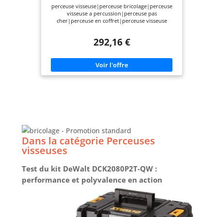
perceuse visseuse|perceuse bricolage|perceuse
visseuse a percussion|perceuse pas
cher|perceuse en coffret|perceuse visseuse
makita|perceuse a percussion makita|achat
perceuse a percussion|perceuse à
292,16 €
hocs|DHP485|dhp485rtj
Dans la catégorie Perceuses
visseuses
Test du kit DeWalt DCK2080P2T-QW :
performance et polyvalence en action