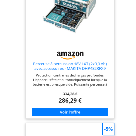
la langue du
produit,
l'étiquetage ou les
instructions.
Perceuse à percussion 18V LXT (2x3,0 Ah)
avec accessoires - MAKITA DHP482RFX9
Protection contre les décharges profondes.
L'appareil s'éteint automatiquement lorsque la
batterie est presque vide. Puissante perceuse à
percussion sans fil de 18 V avec réducteur
334,26 €
planétaire entièrement métallique à 2 vitesses Les
produits internationaux ont des conditions
286,29 €
distinctes, sont vendus à l'étranger et peuvent
différer des produits locaux, notamment en ce qui
concerne l'ajustement, les catégories d'âge et la
langue du produit, l'étiquetage ou les instructions.
-5%