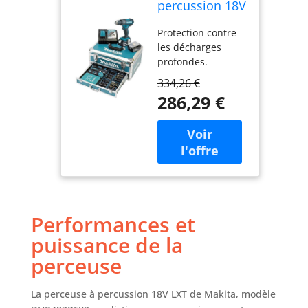
percussion 18V
LXT (2x3,0 Ah)
Protection contre
avec
les décharges
accessoires -
profondes.
MAKITA
L'appareil s'éteint
DHP482RFX9
334,26 €
automatiquement
286,29 €
lorsque la batterie
est presque vide.
Puissante
perceuse à
percussion sans fil
de 18 V avec
réducteur
planétaire
Performances et
entièrement
métallique à 2
puissance de la
vitesses Les
perceuse
produits
internationaux ont
des conditions
La perceuse à percussion 18V LXT de Makita, modèle
distinctes, sont