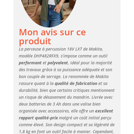
en ce qui concerne
l'ajustement, les
catégories d'âge et
la langue du
Mon avis sur ce
produit,
l'étiquetage ou les
produit
instructions.
La perceuse à percussion 18V LXT de Makita,
modèle DHP482RFX9, s’impose comme un outil
performant
et
polyvalent
, idéal pour la majorité
des travaux grâce à sa puissance adéquate et son
bon couple de serrage. La renommée de Makita
rassure quant à la
qualité de fabrication
et sa
durabilité, bien que certains critiques mentionnent
un risque de désaxement du mandrin. Livrée avec
deux batteries de 3 Ah dans une valise bien
organisée avec accessoires, elle offre un
excellent
rapport qualité-prix
malgré un coût initial perçu
comme élevé. Son design compact et sa légèreté de
1,8 kg en font un outil facile à manier. Cependant,