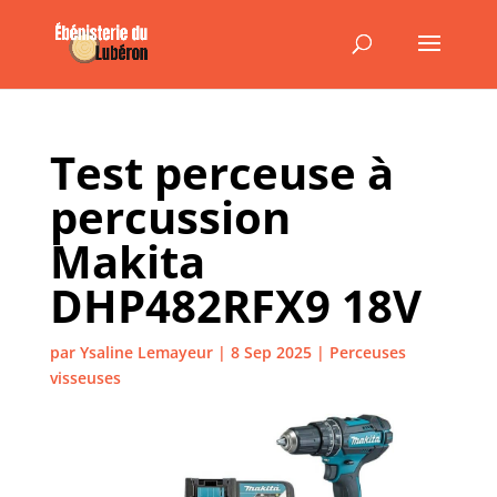
Test perceuse à
percussion
Makita
DHP482RFX9 18V
par
Ysaline Lemayeur
|
8 Sep 2025
|
Perceuses
visseuses