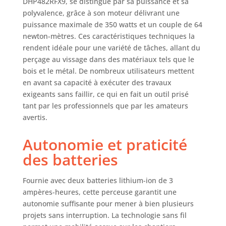
DHP482RFX9, se distingue par sa puissance et sa
vendus à l'étranger
polyvalence, grâce à son moteur délivrant une
et peuvent différer
puissance maximale de 350 watts et un couple de 64
des produits
newton-mètres. Ces caractéristiques techniques la
locaux, notamment
rendent idéale pour une variété de tâches, allant du
en ce qui concerne
perçage au vissage dans des matériaux tels que le
l'ajustement, les
bois et le métal. De nombreux utilisateurs mettent
catégories d'âge et
en avant sa capacité à exécuter des travaux
la langue du
exigeants sans faillir, ce qui en fait un outil prisé
produit,
l'étiquetage ou les
tant par les professionnels que par les amateurs
instructions.
avertis.
Autonomie et praticité
des batteries
Fournie avec deux batteries lithium-ion de 3
ampères-heures, cette perceuse garantit une
autonomie suffisante pour mener à bien plusieurs
projets sans interruption. La technologie sans fil