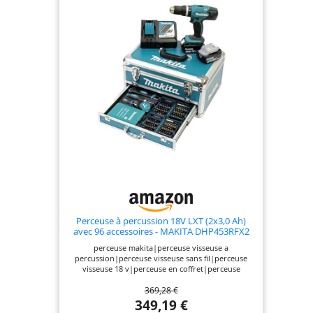
Perceuse à percussion 18V LXT (2x3,0 Ah)
avec 96 accessoires - MAKITA DHP453RFX2
perceuse makita|perceuse visseuse a
percussion|perceuse visseuse sans fil|perceuse
visseuse 18 v|perceuse en coffret|perceuse
visseuse pas cher|DHP453|perceuse avec
369,28 €
accessoire|perceuse visseuse a bas prix|perceuse
avec boite a outil|achat perceuse en
349,19 €
coffret|DHP453RFX2