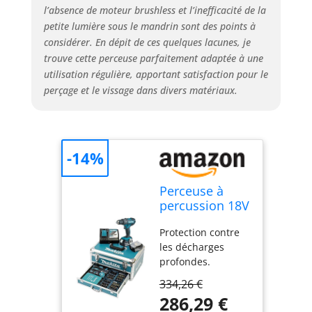
l’absence de moteur brushless et l’inefficacité de la
petite lumière sous le mandrin sont des points à
considérer. En dépit de ces quelques lacunes, je
trouve cette perceuse parfaitement adaptée à une
utilisation régulière, apportant satisfaction pour le
perçage et le vissage dans divers matériaux.
-14%
Perceuse à
percussion 18V
LXT (2x3,0 Ah)
Protection contre
avec
les décharges
accessoires -
profondes.
MAKITA
L'appareil s'éteint
DHP482RFX9
334,26 €
automatiquement
286,29 €
lorsque la batterie