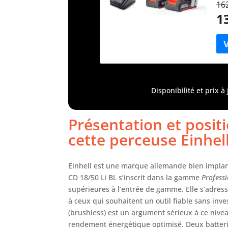
162
Cha
1
de 
bat
ave
Cha
auc
X-C
ass
Disponibilité et prix 
tra
bri
la 
Présentation et posit
l’o
cette perceuse Einhell
inf
mat
opt
Einhell est une marque allemande bien implant
san
CD 18/50 Li BL s’inscrit dans la gamme
Profess
pui
supérieures à l’entrée de gamme. Elle s’adress
qu’
à ceux qui souhaitent un outil fiable sans in
d’u
(brushless) est un argument sérieux à ce niveau
son
une
rendement énergétique optimisé. Deux batteries