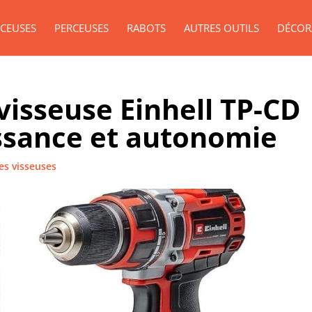
CEUSES
PERCEUSES
RABOTS
AUTRES OUTILS
DÉCOR
 visseuse Einhell TP-CD
issance et autonomie
es visseuses