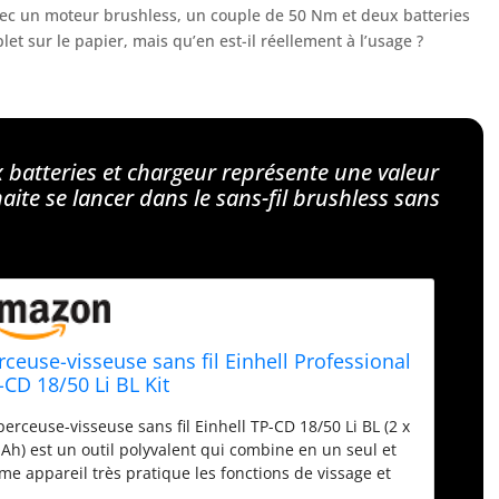
vec un moteur brushless, un couple de 50 Nm et deux batteries
t sur le papier, mais qu’en est-il réellement à l’usage ?
batteries et chargeur représente une valeur
aite se lancer dans le sans-fil brushless sans
rceuse-visseuse sans fil Einhell Professional
-CD 18/50 Li BL Kit
perceuse-visseuse sans fil Einhell TP-CD 18/50 Li BL (2 x
 Ah) est un outil polyvalent qui combine en un seul et
e appareil très pratique les fonctions de vissage et
perçage. L’appareil fait partie de la gamme Power X-