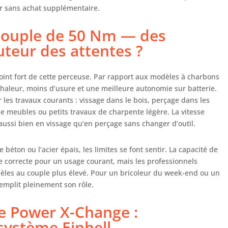
e dans les conditions d’utilisation difficiles. L'outil est
r sans achat supplémentaire.
du dans un coffret universel E-Box Basic très pratique.
couple de 50 Nm — des
teur des attentes ?
oint fort de cette perceuse. Par rapport aux modèles à charbons
haleur, moins d’usure et une meilleure autonomie sur batterie.
les travaux courants : vissage dans le bois, perçage dans les
 meubles ou petits travaux de charpente légère. La vitesse
aussi bien en vissage qu’en perçage sans changer d’outil.
béton ou l’acier épais, les limites se font sentir. La capacité de
 correcte pour un usage courant, mais les professionnels
dèles au couple plus élevé. Pour un bricoleur du week-end ou un
emplit pleinement son rôle.
e Power X-Change :
système Einhell