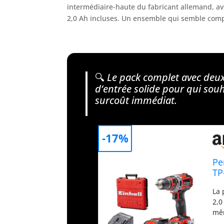
intermédiaire-haute du fabricant allemand, a
2,0 Ah incluses. Un ensemble qui semble comple
🔍
Le pack complet avec deux 
d’entrée solide pour qui souh
surcoût immédiat.
-17%
Pe
TP
La 
2,0
mêm
de 