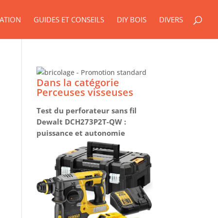
ATION
GUIDES ET CONSEILS
DIY BOIS
DIVERS
Dans la catégorie
Perceuses visseuses
Test du perforateur sans fil
Dewalt DCH273P2T-QW :
puissance et autonomie