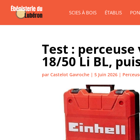
SCIES À BOIS
ÉTABLIS
PON
Test : perceuse
18/50 Li BL, pu
par
Castelot Gavroche
|
5 Juin 2026
|
Perceus