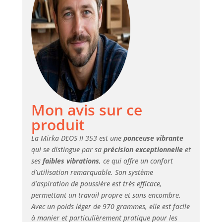
balais, variateur de
vitesse, affichage
LED de la vitesse
de rotation,
capteur de
vibrations intégré
et connexion
Bluetooth à
l'application
myMirka Contenu
Mon avis sur ce
de la livraison :
Ponceuse orbitale
produit
en coffret de
transport,
La Mirka DEOS II 353 est une
ponceuse vibrante
revêtement de
qui se distingue par sa
précision exceptionnelle
et
protection, câble
ses
faibles vibrations
, ce qui offre un confort
électrique de 4.3m,
d’utilisation remarquable. Son système
bandes abrasives
d’aspiration de poussière est très efficace,
Abranet à tester
permettant un travail propre et sans encombre.
Devenez un maître
Avec un poids léger de 970 grammes, elle est facile
ponceur avec la
à manier et particulièrement pratique pour les
ponceuse orbitale