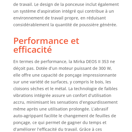
Bluetooth à
de travail. Le design de la ponceuse inclut également
l'application
un système d’aspiration intégré qui contribue à un
myMirka Contenu
environnement de travail propre, en réduisant
de la livraison :
considérablement la quantité de poussière générée.
Ponceuse orbitale
en coffret de
Performance et
transport,
efficacité
revêtement de
protection, câble
électrique de 4.3m,
En termes de performance, la Mirka DEOS II 353 ne
bandes abrasives
déçoit pas. Dotée d’un moteur puissant de 300 W,
Abranet à tester
elle offre une capacité de ponçage impressionnante
Devenez un maître
sur une variété de surfaces, y compris le bois, les
ponceur avec la
cloisons sèches et le métal. La technologie de faibles
ponceuse orbitale
vibrations intégrée assure un confort d’utilisation
Mirka DEOS II :
accru, minimisant les sensations d’engourdissement
conçue par des
même après une utilisation prolongée. L’abrasif
professionnels
pour des
auto-agrippant facilite le changement de feuilles de
professionnels et
ponçage, ce qui permet de gagner du temps et
tous ceux qui
d’améliorer l’efficacité du travail. Grâce à ces