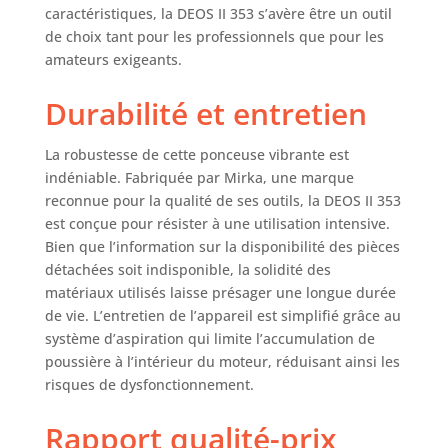
souhaitent le
caractéristiques, la DEOS II 353 s’avère être un outil
devenir; Découvrez
de choix tant pour les professionnels que pour les
le ponçage sans
amateurs exigeants.
effort avec la toute
dernière
Durabilité et entretien
génération de
ponceuses DEOS II
DEOS II - Nouvelles
La robustesse de cette ponceuse vibrante est
fonctions : Des
indéniable. Fabriquée par Mirka, une marque
indicateurs LED
reconnue pour la qualité de ses outils, la DEOS II 353
visibles facilitent le
est conçue pour résister à une utilisation intensive.
réglage de la
Bien que l’information sur la disponibilité des pièces
vitesse de ponçage
détachées soit indisponible, la solidité des
(tr/min) La santé
matériaux utilisés laisse présager une longue durée
avant tout : La
de vie. L’entretien de l’appareil est simplifié grâce au
Mirka DEROS II
système d’aspiration qui limite l’accumulation de
permet un
poussière à l’intérieur du moteur, réduisant ainsi les
ponçage sans
poussière en
risques de dysfonctionnement.
combinaison avec
des abrasifs à filet
Rapport qualité-prix
et un tuyau