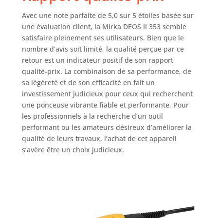
d'extraction pour
Avec une note parfaite de 5,0 sur 5 étoiles basée sur
un environnement
une évaluation client, la Mirka DEOS II 353 semble
de travail plus sain
satisfaire pleinement ses utilisateurs. Bien que le
et plus sûr; Ne
nombre d’avis soit limité, la qualité perçue par ce
compromettez pas
retour est un indicateur positif de son rapport
votre santé
qualité-prix. La combinaison de sa performance, de
sa légèreté et de son efficacité en fait un
investissement judicieux pour ceux qui recherchent
une ponceuse vibrante fiable et performante. Pour
les professionnels à la recherche d’un outil
performant ou les amateurs désireux d’améliorer la
qualité de leurs travaux, l’achat de cet appareil
s’avère être un choix judicieux.