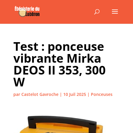
Test : ponceuse
vibrante Mirka
DEOS II 353, 300
W
par
Castelot Gavroche
|
10 Juil 2025
|
Ponceuses