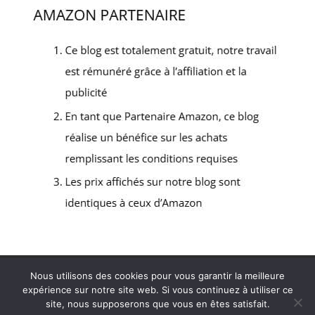
Politique de confidentialité
Mentions légales
Nous utilisons des cookies pour vous garantir la meilleure
Contact
expérience sur notre site web. Si vous continuez à utiliser ce
site, nous supposerons que vous en êtes satisfait.