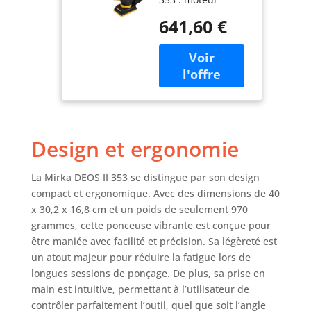
W Ponceuse à
électrique puissant
faibles
641,60 €
de 300 watts,
vibrations pour
surface de
un ponçage
ponçage de 81x133
sans poussière
mm, peu de
du bois, des
vibrations et
cloisons
silencieux, poids
sèches et du
de 0,97 kg
métal avec
seulement, design
abrasif auto-
Design et ergonomie
plat (seulement 10
agrippant
cm de hauteur),
nouvelle
La Mirka DEOS II 353 se distingue par son design
technologie de
compact et ergonomique. Avec des dimensions de 40
moteur sans
x 30,2 x 16,8 cm et un poids de seulement 970
balais, variateur de
grammes, cette ponceuse vibrante est conçue pour
vitesse, affichage
être maniée avec facilité et précision. Sa légèreté est
LED de la vitesse
un atout majeur pour réduire la fatigue lors de
de rotation,
longues sessions de ponçage. De plus, sa prise en
capteur de
main est intuitive, permettant à l’utilisateur de
vibrations intégré
contrôler parfaitement l’outil, quel que soit l’angle
et connexion