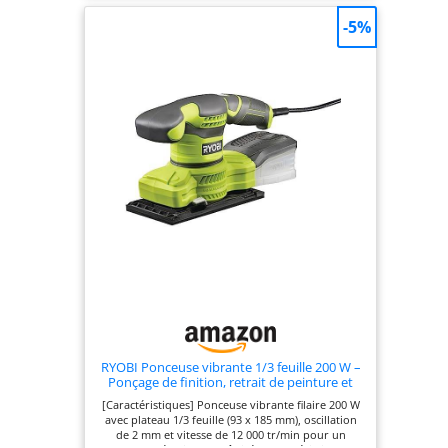
abrasives, 3 plateaux de ponçage
d'extraction pour
(triangulaire/140/160), 1 tournevis, L-BOXX
-5%
un environnement
de travail plus sain
et plus sûr; Ne
compromettez pas
votre santé
RYOBI Ponceuse vibrante 1/3 feuille 200 W –
Ponçage de finition, retrait de peinture et
préparation des surfaces – Livrée avec 20
[Caractéristiques] Ponceuse vibrante filaire 200 W
abrasifs
avec plateau 1/3 feuille (93 x 185 mm), oscillation
de 2 mm et vitesse de 12 000 tr/min pour un