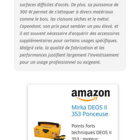
surfaces difficiles d’accès. De plus, sa puissance de
Mirka DEOS II :
300 W permet de s’attaquer à divers matériaux
conçue par des
professionnels
comme le bois, les cloisons sèches et le métal.
pour des
Cependant, son prix peut sembler un peu élevé, et
professionnels et
il est souvent nécessaire d’acquérir des accessoires
tous ceux qui
supplémentaires pour certains usages spécifiques.
souhaitent le
Malgré cela, la qualité de fabrication et les
devenir; Découvrez
performances justifient largement l’investissement
le ponçage sans
pour un usage professionnel ou exigeant.
effort avec la toute
dernière
génération de
ponceuses DEOS II
DEOS II - Nouvelles
fonctions : Des
indicateurs LED
Mirka DEOS II
visibles facilitent le
353 Ponceuse
réglage de la
vibrante en
vitesse de ponçage
Points forts
coffret
(tr/min) La santé
techniques DEOS II
81x133mm 300
avant tout : La
353 : moteur
W Ponceuse à