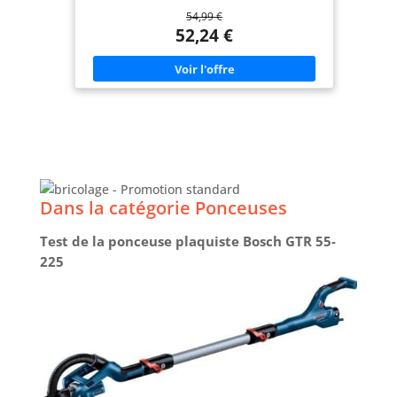
ponçage régulier et maîtrisé. [Caractéristiques]
54,99 €
Ponceuse vibrante filaire 200 W avec plateau 1/3
feuille (93 x 185 mm), oscillation de 2 mm et vitesse
52,24 €
de 12 000 tr/min pour un ponçage régulier et
maîtrisé. [Avantages] Vibrations réduites et
excellente stabilité pour un travail précis,
confortable et homogène sur les surfaces planes
lors des travaux de finition. [Contenu] Livrée
prête à l’emploi avec 20 abrasifs inclus,
compatibles fixation auto-agrippante ou
traditionnelle, pour démarrer immédiatement vos
travaux. [Utilisations] Idéale pour le retrait de
peinture, le ponçage du bois, la préparation avant
peinture ou vernis et les travaux de finition sur
petites et moyennes surfaces.
Dans la catégorie Ponceuses
Test de la ponceuse plaquiste Bosch GTR 55-
225