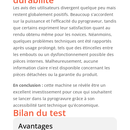
éponges, 1
Les avis des utilisateurs divergent quelque peu mais
tournevis et 1
restent globalement positifs. Beaucoup s’accordent
pince; supports
sur la puissance et l’efficacité du pyrograveur, tandis
stables sécurisent
que certains expriment leur satisfaction quant au
les stylos et
rendu obtenu même pour les novices. Néanmoins,
éponges haute
quelques problèmes techniques ont été rapportés
température
après usage prolongé, tels que des étincelles entre
facilitent le
nettoyage rapide
les embouts ou un dysfonctionnement possible des
pour des résultats
pièces internes. Malheureusement, aucune
durables
information claire n’est disponible concernant les
pièces détachées ou la garantie du produit.
En conclusion :
cette machine se révèle être un
excellent investissement pour ceux qui souhaitent
se lancer dans la pyrogravure grâce à son
accessibilité tant technique qu’économique.
Bilan du test
Avantages