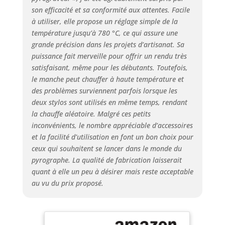
tension sûr - Le
son efficacité et sa conformité aux attentes. Facile
pyrograveur 45–
à utiliser, elle propose un réglage simple de la
220V avec corps
température jusqu’à 780 °C, ce qui assure une
ABS solide pour
sécurité et
grande précision dans les projets d’artisanat. Sa
durabilité dispose
puissance fait merveille pour offrir un rendu très
d’un régulateur de
satisfaisant, même pour les débutants. Toutefois,
tension sûr avec
le manche peut chauffer à haute température et
réglage progressif,
des problèmes surviennent parfois lorsque les
assurant chauffe
deux stylos sont utilisés en même temps, rendant
uniforme des
la chauffe aléatoire. Malgré ces petits
pointes et
inconvénients, le nombre appréciable d’accessoires
utilisation
et la facilité d’utilisation en font un bon choix pour
prolongée ✅️Stylo
ceux qui souhaitent se lancer dans le monde du
pyrogravure
pyrographe. La qualité de fabrication laisserait
ergonomique - Le
stylo à brûleur à
quant à elle un peu à désirer mais reste acceptable
bois léger de 33 g
au vu du prix proposé.
avec poignée anti-
dérapante offre un
contrôle précis et
une longue