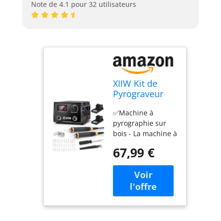
Note de 4.1 pour 32 utilisateurs
XIIW Kit de
Pyrograveur
sur Bois
✅️Machine à
Professionnel
pyrographie sur
100W avec 2
bois - La machine à
Stylo 33
pyrograver offre un
Pointes
67,99 €
affichage digital 0–
750°C pour un
travail précis lors
de gravures fines.
Sa large plage de
température ajuste
la chaleur pour