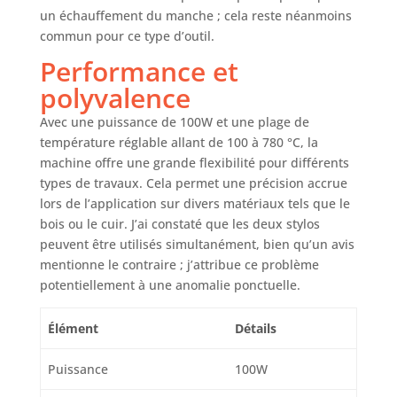
créer lignes
un échauffement du manche ; cela reste néanmoins
variées et textures,
commun pour ce type d’outil.
offrant une
Performance et
polyvalence totale
pour vos projets
polyvalence
créatifs
Avec une puissance de 100W et une plage de
✅️Régulateur de
tension sûr - Le
température réglable allant de 100 à 780 °C, la
pyrograveur 45–
machine offre une grande flexibilité pour différents
220V avec corps
types de travaux. Cela permet une précision accrue
ABS solide pour
lors de l’application sur divers matériaux tels que le
sécurité et
bois ou le cuir. J’ai constaté que les deux stylos
durabilité dispose
peuvent être utilisés simultanément, bien qu’un avis
d’un régulateur de
mentionne le contraire ; j’attribue ce problème
tension sûr avec
potentiellement à une anomalie ponctuelle.
réglage progressif,
assurant chauffe
uniforme des
Élément
Détails
pointes et
utilisation
Puissance
100W
prolongée ✅️Stylo