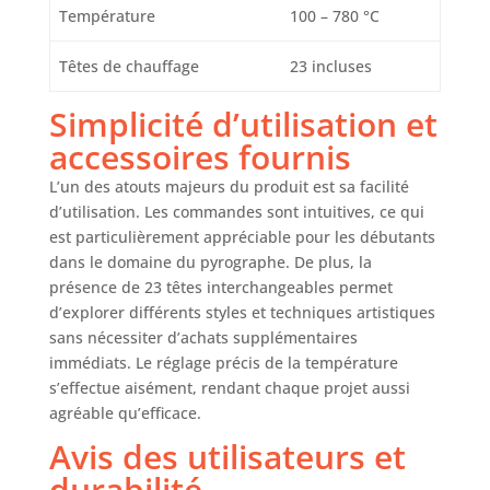
pyrogravure
Température
100 – 780 °C
ergonomique - Le
stylo à brûleur à
Têtes de chauffage
23 incluses
bois léger de 33 g
avec poignée anti-
Simplicité d’utilisation et
dérapante offre un
contrôle précis et
accessoires fournis
une longue
L’un des atouts majeurs du produit est sa facilité
utilisation sur bois
d’utilisation. Les commandes sont intuitives, ce qui
et cuir; sa
conception
est particulièrement appréciable pour les débutants
ergonomique
dans le domaine du pyrographe. De plus, la
réduit la fatigue et
présence de 23 têtes interchangeables permet
facilite le travail
d’explorer différents styles et techniques artistiques
sur détails
sans nécessiter d’achats supplémentaires
complexes
immédiats. Le réglage précis de la température
✅️Accessoires
s’effectue aisément, rendant chaque projet aussi
inclus pour
agréable qu’efficace.
pyrograveur - Le kit
comprend 2 stylos
Avis des utilisateurs et
pyrograveur, 2
durabilité
supports, 2