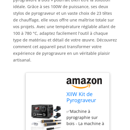
idéale. Grâce à ses 100W de puissance, ses deux
stylos de pyrograveur et un vaste choix de 23 têtes
de chauffage, elle vous offre une maîtrise totale sur
vos projets. Avec une température réglable allant de
100 à 780 °C, adaptez facilement l’outil à chaque
type de matériau et détail de votre œuvre. Découvrez
comment cet appareil peut transformer votre
expérience de pyrogravure en un véritable plaisir
artisanal.
XIIW Kit de
Pyrograveur
sur Bois
✅️Machine à
Professionnel
pyrographie sur
100W avec 2
bois - La machine à
Stylo 33
pyrograver offre un