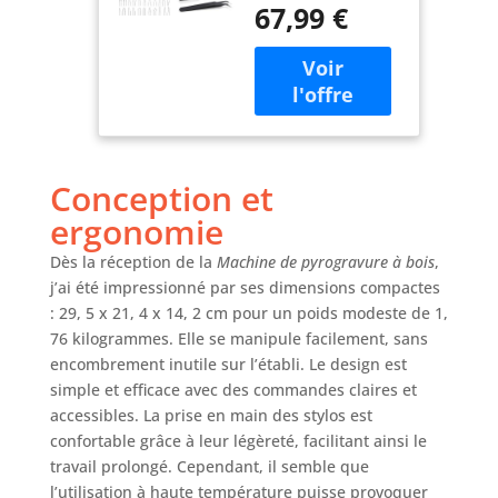
Pointes
67,99 €
affichage digital 0–
750°C pour un
travail précis lors
de gravures fines.
Sa large plage de
température ajuste
la chaleur pour
bois ou cuir,
Conception et
produisant un
ergonomie
résultat
professionnel et
Dès la réception de la
Machine de pyrogravure à bois
,
uniforme ✅️Kit
j’ai été impressionné par ses dimensions compactes
pyrogravure 33
: 29, 5 x 21, 4 x 14, 2 cm pour un poids modeste de 1,
pointes - Il
76 kilogrammes. Elle se manipule facilement, sans
comprend 33
encombrement inutile sur l’établi. Le design est
petites pointes
simple et efficace avec des commandes claires et
électriques pour
accessibles. La prise en main des stylos est
bois, cuir, meubles
confortable grâce à leur légèreté, facilitant ainsi le
et citrouilles; les
différentes pointes
travail prolongé. Cependant, il semble que
permettent de
l’utilisation à haute température puisse provoquer