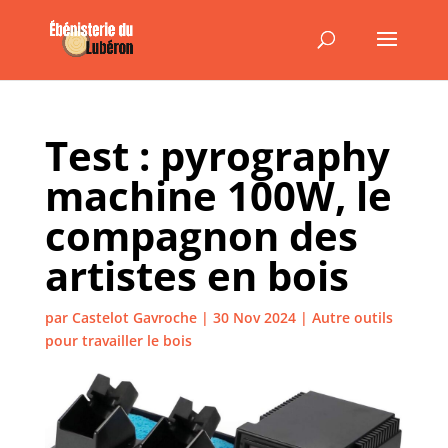
Test : pyrography
machine 100W, le
compagnon des
artistes en bois
par
Castelot Gavroche
|
30 Nov 2024
|
Autre outils
pour travailler le bois