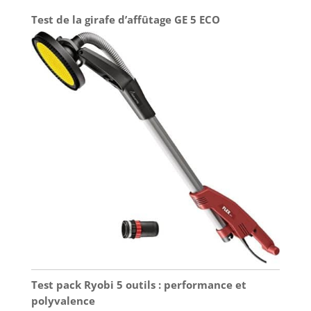
une gamme de médiums de combustion comme le
bois, le cuir, les gourdes et le papier, vous
Test de la girafe d’affûtage GE 5 ECO
permettant de créer des œuvres d’art détaillées.
Test pack Ryobi 5 outils : performance et
polyvalence