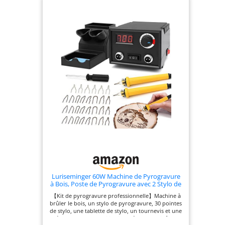
facilitent le
pointes - Il
nettoyage rapide
comprend 33
pour des résultats
petites pointes
durables
électriques pour
bois, cuir, meubles
et citrouilles; les
différentes pointes
permettent de
créer lignes
variées et textures,
offrant une
polyvalence totale
pour vos projets
créatifs
✅️Régulateur de
tension sûr - Le
Luriseminger 60W Machine de Pyrogravure
pyrograveur 45–
à Bois, Poste de Pyrogravure avec 2 Stylo de
220V avec corps
Pyrograveur et 30 Pointes de Fil de
【Kit de pyrogravure professionnelle】Machine à
ABS solide pour
Pyrogravure, Kit de Pyrogravure Bois
brûler le bois, un stylo de pyrogravure, 30 pointes
Température Réglable de 0 à 700℃
sécurité et
de stylo, une tablette de stylo, un tournevis et une
durabilité dispose
éponge (lors de l'utilisation, l'éponge doit être