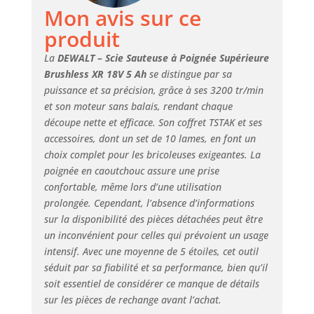
conçue pour offrir
Mon avis sur ce
une excellente
produit
stabilité. Sa
semelle réglable,
La
DEWALT – Scie Sauteuse à Poignée Supérieure
inclinable jusqu'à
Brushless XR 18V 5 Ah
se distingue par sa
45° de chaque
puissance et sa précision, grâce à ses 3200 tr/min
côté, est facile à
et son moteur sans balais, rendant chaque
installer et les
découpe nette et efficace. Son coffret TSTAK et ses
lames peuvent être
accessoires, dont un set de 10 lames, en font un
changées sans
choix complet pour les bricoleuses exigeantes. La
outils. La soufflerie
poignée en caoutchouc assure une prise
débarrasse la ligne
de coupe de la
confortable, même lors d’une utilisation
poussière et des
prolongée. Cependant, l’absence d’informations
débris produit 1:
sur la disponibilité des pièces détachées peut être
Cette scie avec
un inconvénient pour celles qui prévoient un usage
éclairage LED est
intensif. Avec une moyenne de 5 étoiles, cet outil
vendue avec ses
séduit par sa fiabilité et sa performance, bien qu’il
accessoires inclus.
soit essentiel de considérer ce manque de détails
Cette scie sans fil
sur les pièces de rechange avant l’achat.
est vendue avec un