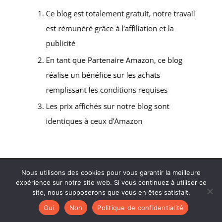
Politique de confidentialité
Mentions légales
Nous utilisons des cookies pour vous garantir la meilleure
Contact
expérience sur notre site web. Si vous continuez à utiliser ce
site, nous supposerons que vous en êtes satisfait.
Oui
Non
Politique de confidentialité
Tous droits réservés - Ébénisterie du Lubéron 2026