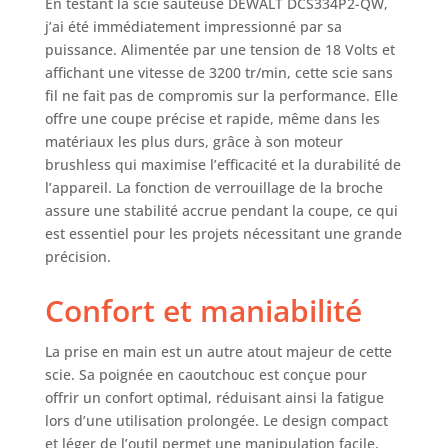
En testant la scie sauteuse DEWALT DCS334P2-QW,
étapes assure le
j’ai été immédiatement impressionné par sa
contrôle de la scie
puissance. Alimentée par une tension de 18 Volts et
et permet
d'effectuer des
affichant une vitesse de 3200 tr/min, cette scie sans
coupes nettes
fil ne fait pas de compromis sur la performance. Elle
produit 1: Confort
offre une coupe précise et rapide, même dans les
optimisé avec
matériaux les plus durs, grâce à son moteur
conception
brushless qui maximise l’efficacité et la durabilité de
ergonomique : sa
l’appareil. La fonction de verrouillage de la broche
poignée en
assure une stabilité accrue pendant la coupe, ce qui
caoutchouc est
est essentiel pour les projets nécessitant une grande
conçue pour offrir
précision.
une excellente
stabilité. Sa
Confort et maniabilité
semelle réglable,
inclinable jusqu'à
45° de chaque
La prise en main est un autre atout majeur de cette
côté, est facile à
scie. Sa poignée en caoutchouc est conçue pour
installer et les
offrir un confort optimal, réduisant ainsi la fatigue
lames peuvent être
lors d’une utilisation prolongée. Le design compact
changées sans
et léger de l’outil permet une manipulation facile,