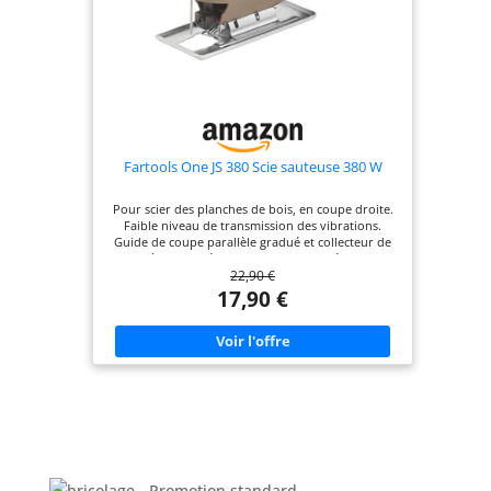
tous les besoins
produit 2:
Contenu: 10Pcs.
produit 2: Denture
étudiée pour une
précision de coupe
maximale dans
Fartools One JS 380 Scie sauteuse 380 W
tous types de bois
produit 2: Les
Pour scier des planches de bois, en coupe droite.
lames XPC offrent
Faible niveau de transmission des vibrations.
un contrôle
Guide de coupe parallèle gradué et collecteur de
poussière Base réglable 45°/90° pour réaliser des
optimal même
22,90 €
coupes en biais. Livré avec lames
dans les bois les
17,90 €
plus durs produit
2: La marque à
laquelle les
professionnels font
confiance