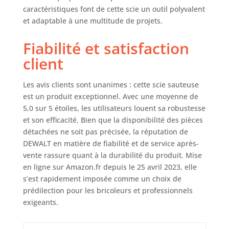
gamme DEWALT XR
caractéristiques font de cette scie un outil polyvalent
18V est la gamme
et adaptable à une multitude de projets.
incontournable de
la marque. Conçue
Fiabilité et satisfaction
pour toutes les
client
applications, la
plateforme XR 18V
est large et
Les avis clients sont unanimes : cette scie sauteuse
polyvalente : sa
est un produit exceptionnel. Avec une moyenne de
batterie est
5,0 sur 5 étoiles, les utilisateurs louent sa robustesse
compatible avec
et son efficacité. Bien que la disponibilité des pièces
toujours plus
détachées ne soit pas précisée, la réputation de
d'outils, des
DEWALT en matière de fiabilité et de service après-
marteaux
vente rassure quant à la durabilité du produit. Mise
perforateurs aux
en ligne sur Amazon.fr depuis le 25 avril 2023, elle
scies circulaires en
s’est rapidement imposée comme un choix de
passant par les
tailles haies et
prédilection pour les bricoleurs et professionnels
bien plus encore !
exigeants.
La gamme couvre
tous les besoins