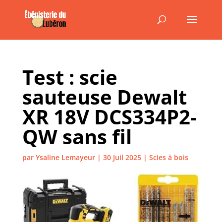
Test : scie
sauteuse Dewalt
XR 18V DCS334P2-
QW sans fil
par
Ysaline Lemayeur
|
30 Juil 2025
|
Scies à bois