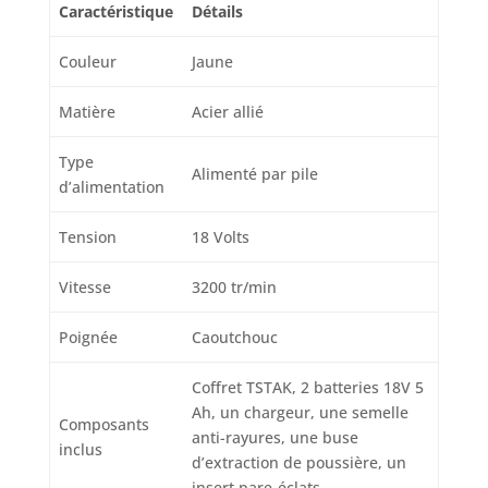
produit 2:
Caractéristique
Détails
Contenu: 10Pcs.
produit 2: Denture
Couleur
Jaune
étudiée pour une
précision de coupe
Matière
Acier allié
maximale dans
tous types de bois
Type
produit 2: Les
Alimenté par pile
d’alimentation
lames XPC offrent
un contrôle
Tension
18 Volts
optimal même
dans les bois les
plus durs produit
Vitesse
3200 tr/min
2: La marque à
laquelle les
Poignée
Caoutchouc
professionnels font
confiance
Coffret TSTAK, 2 batteries 18V 5
Ah, un chargeur, une semelle
Composants
anti-rayures, une buse
inclus
d’extraction de poussière, un
insert pare-éclats