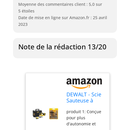
Moyenne des commentaires client : 5,0 sur
5 étoiles
Date de mise en ligne sur Amazon.fr : 25 avril
2023
Note de la rédaction 13/20
DEWALT - Scie
Sauteuse à
Poignée
produit 1: Conçue
Supérieure
pour plus
Brushless XR
d'autonomie et
18V 5 Ah -
durabilité. Dotée