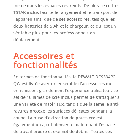
outils. La soufflerie
même dans les espaces restreints. De plus, le coffret
débarrasse la ligne
TSTAK inclus facilite le rangement et le transport de
de coupe de la
poussière et des
l’appareil ainsi que de ses accessoires, tels que les
débris produit 1:
deux batteries de 5 Ah et le chargeur, ce qui est un
Cette scie avec
véritable plus pour les professionnels en
éclairage LED est
déplacement.
vendue avec ses
accessoires inclus.
Accessoires et
Cette scie sans fil
fonctionnalités
est vendue avec un
coffret TSTAK, 2
batteries 18V 5 Ah,
En termes de fonctionnalités, la DEWALT DCS334P2-
un chargeur, une
QW est livrée avec un ensemble d’accessoires qui
semelle anti-
enrichissent grandement l’expérience utilisateur. Le
rayures, une buse
set de 10 lames de scie inclus permet de s’attaquer à
d'extraction de
une variété de matériaux, tandis que la semelle anti-
poussière et un
rayures protège les surfaces délicates pendant la
insert pare-éclats
coupe. La buse d’extraction de poussière est
produit 1: Avec
également un ajout bienvenu, maintenant l’espace
plus de 140 outils
compatibles, la
de travail propre et exempt de débris. Toutes ces