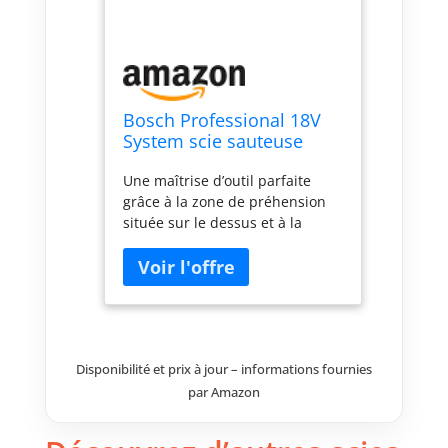
Bosch Professional 18V
System scie sauteuse
sans-fil GST 18V-155 BC
Une maîtrise d’outil parfaite
(avec poignée étrier,
grâce à la zone de préhension
moteur sans charbon)
située sur le dessus et à la
gâchette de variation de vitesse
Pour une précision parfaite : le
guidage de la lame empêche
toute flexion de la lame, même
lors de coupes courbes serrées
Grande sécurité d’utilisation
grâce au grand levier d’éjection
Disponibilité et prix à jour – informations fournies
de lame et à la fonction Drop
par Amazon
Control ; environnement de
travail sain grâce au