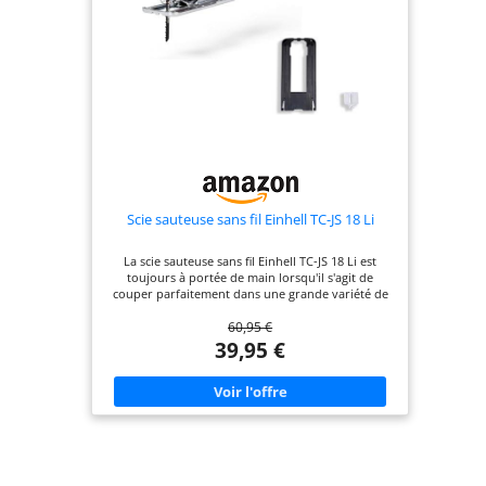
Scie sauteuse sans fil Einhell TC-JS 18 Li
La scie sauteuse sans fil Einhell TC-JS 18 Li est
toujours à portée de main lorsqu'il s'agit de
couper parfaitement dans une grande variété de
matériaux. En tant que membre de la famille
60,95 €
Power X-Change, il offre un haut niveau de
flexibilité lorsque vous travaillez à la maison, à
39,95 €
l'atelier et au garage. Grâce à son fonctionnement
fluide, la scie sauteuse sans fil garantit des coupes
précises. Le lève-pendule peut être activé pour
des coupes rapides Le support de lame de scie
universel sans outil évite des étapes inutiles et
permet un changement de lame de scie rapide et
sans outil La fonction de dépoussiérage garantit
une meilleure visibilité lors du travail. L'insert en