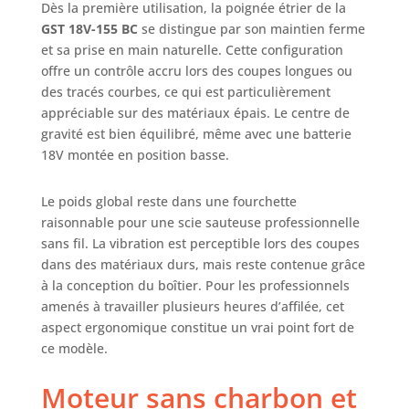
et à la fonction
Dès la première utilisation, la poignée étrier de la
Drop Control ;
GST 18V-155 BC
se distingue par son maintien ferme
environnement de
et sa prise en main naturelle. Cette configuration
travail sain grâce
offre un contrôle accru lors des coupes longues ou
au raccordement
des tracés courbes, ce qui est particulièrement
possible d’un
appréciable sur des matériaux épais. Le centre de
aspirateur
gravité est bien équilibré, même avec une batterie
AMPShare : Les
18V montée en position basse.
batteries et
chargeurs sont
entièrement
Le poids global reste dans une fourchette
compatibles avec
raisonnable pour une scie sauteuse professionnelle
le Professional
sans fil. La vibration est perceptible lors des coupes
18V System Bosch
dans des matériaux durs, mais reste contenue grâce
et avec de
à la conception du boîtier. Pour les professionnels
nombreux autres
amenés à travailler plusieurs heures d’affilée, cet
outils de l’Alliance
aspect ergonomique constitue un vrai point fort de
multi-marques
AMPShare. Livré
ce modèle.
avec : GST 18V-155
BC, 1 lame de scie
Moteur sans charbon et
sauteuse T 144 DP