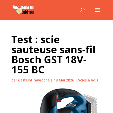
Test : scie
sauteuse sans-fil
Bosch GST 18V-
155 BC
par
Castelot Gavroche
|
19 Mai 2026
|
Scies à bois