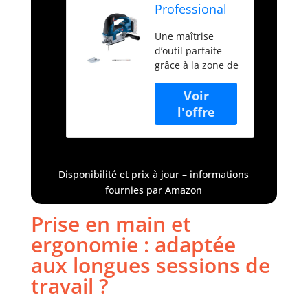
Professional
18V System
Une maîtrise
scie sauteuse
d’outil parfaite
sans-fil GST
grâce à la zone de
18V-155 BC
préhension située
(avec poignée
sur le dessus et à
étrier, moteur
la gâchette de
sans charbon)
variation de
vitesse Pour une
précision parfaite
: le guidage de la
Disponibilité et prix à jour – informations
lame empêche
fournies par Amazon
toute flexion de la
lame, même lors
Prise en main et
de coupes
ergonomie : adaptée
courbes serrées
Grande sécurité
aux longues sessions de
d’utilisation grâce
travail ?
au grand levier
d’éjection de lame