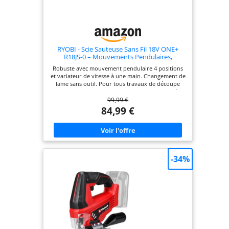
RYOBI - Scie Sauteuse Sans Fil 18V ONE+
R18JS-0 – Mouvements Pendulaires,
Changement Lame Sans Outil, Variateur
Robuste avec mouvement pendulaire 4 positions
Vitesse – Bois, Métal, PVC – Batterie Non
et variateur de vitesse à une main. Changement de
Incluse
lame sans outil. Pour tous travaux de découpe
courbe ou droite courants dans le bois et le métal
99,99 €
fin. Outil vendu seul. Livrée avec 1 lame bois.
Course 25 mm. Vitesse 1100-3000 cp/min. Capacité
84,99 €
bois 101 mm. Batterie Non Incluse. Avec une
batterie 5,0 Ah, réalise environ 90 coupes de
38x89mm.
-34%