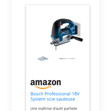
Bosch Professional 18V
System scie sauteuse
sans-fil GST 18V-155 BC
Une maîtrise d’outil parfaite
(avec poignée étrier,