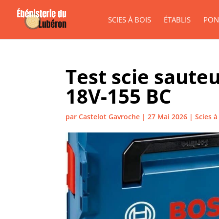
SCIES À BOIS
ÉTABLIS
PON
Test scie saute
18V-155 BC
par
Castelot Gavroche
|
27 Mai 2026
|
Scies à