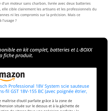
 d’un moteur sans charbon, livrée avec deux batteries
lle cible clairement les artisans et les professionnels du
annes ni les compromis sur la précision. Mais ce
à l’usage ?
onible en kit complet, batteries et L-BOXX
la fiche produit.
sch Professional 18V System scie sauteuse
ns-fil GST 18V-155 BC (avec poignée étrier,
teur sans charbon, avec 2 batteries
 maîtrise d’outil parfaite grâce à la zone de
oCORE18V 4.0Ah, chargeur rapide GAL 18V-
hension située sur le dessus et à la gâchette de
, 2 lames de scie, L-BOXX)