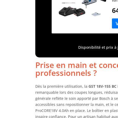
var
gui
6
mêm
d’u
la 
grâ
AMP
com
de 
Disponibilité et prix 
AMP
Pro
144
Prise en main et conce
professionnels ?
Dès la première utilisation, la
GST 18V-155 BC
remarquable lors des coupes longues, réduisan
générale reflète le soin apporté par Bosch à 
accessibles sans repositionner la main, et le c
ProCORE18V 4.0Ah en place. Le boîtier en plast
inspire confiance. Pour un artisan habitué aux