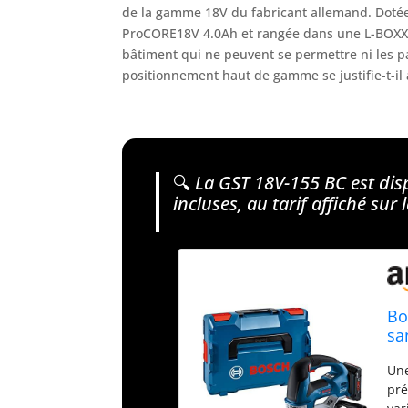
de la gamme 18V du fabricant allemand. Dotée
ProCORE18V 4.0Ah et rangée dans une L-BOXX, e
bâtiment qui ne peuvent se permettre ni les p
positionnement haut de gamme se justifie-t-il 
🔍
La GST 18V-155 BC est disp
incluses, au tarif affiché sur 
Bo
sa
mo
Une
Pr
pré
40