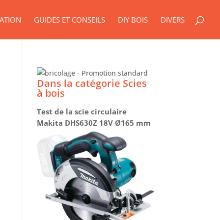
ATION
GUIDES ET CONSEILS
DIY BOIS
DIVERS
Dans la catégorie Scies
à bois
Test de la scie circulaire
Makita DHS630Z 18V Ø165 mm