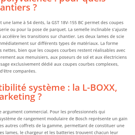
antiers ?
t une lame à 54 dents, la GST 18V-155 BC permet des coupes
rie ou pour la pose de parquet. La semelle inclinable s’ajuste
i accélère les transitions sur chantier. Les deux lames de scie
immédiatement sur différents types de matériaux. La forme
es nettes, bien que les coupes courbes restent réalisables avec
èrement aux menuisiers, aux poseurs de sol et aux électriciens
 usage exclusivement dédié aux coupes courbes complexes,
 d’être comparées.
bilité système : la L-BOXX,
rketing ?
le argument commercial. Pour les professionnels qui
e système de rangement modulaire de Bosch représente un gain
les autres coffrets de la gamme, permettant de constituer une
es lames, le chargeur et les batteries trouvent chacun leur