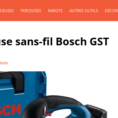
CEUSES
PERCEUSES
RABOTS
AUTRES OUTILS
DÉCOR
use sans-fil Bosch GST
 bois