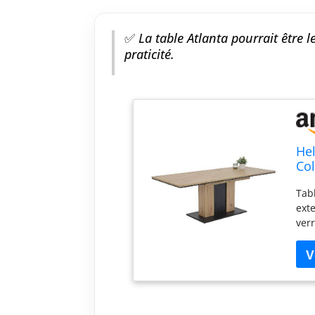
✅
La table Atlanta pourrait être le
praticité.
Hel
Col
rev
Tab
Ext
exte
verr
Ral
con
en p
mom