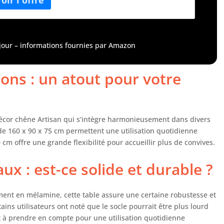
plusieurs colis ; ils peuvent être livrés à différents
ments
à jour – informations fournies par Amazon
ons : un atout pour votre
décor chêne Artisan qui s’intègre harmonieusement dans divers
 de 160 x 90 x 75 cm permettent une utilisation quotidienne
 cm offre une grande flexibilité pour accueillir plus de convives.
x : est-ce solide et durable ?
ment en mélamine, cette table assure une certaine robustesse et
ains utilisateurs ont noté que le socle pourrait être plus lourd
ct à prendre en compte pour une utilisation quotidienne