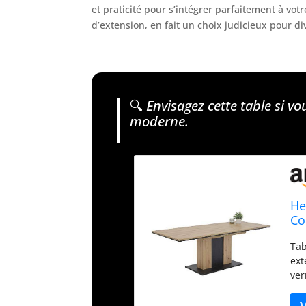
et praticité pour s’intégrer parfaitement à vot
d’extension, en fait un choix judicieux pour di
🔍
Envisagez cette table si vo
moderne.
He
Co
re
Tab
Ar
ext
ver
Ral
con