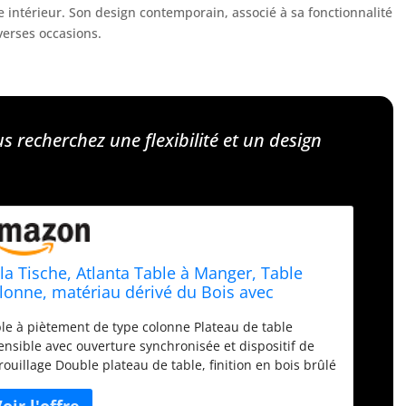
re intérieur. Son design contemporain, associé à sa fonctionnalité
verses occasions.
us recherchez une flexibilité et un design
la Tische, Atlanta Table à Manger, Table
lonne, matériau dérivé du Bois avec
vêtement en mélamine, décor chêne
le à piètement de type colonne Plateau de table
tisan, Extensible 160-210 x 90 x 75 cm
ensible avec ouverture synchronisée et dispositif de
rouillage Double plateau de table, finition en bois brûlé
longe interne Socle et colonne au centre de couleur
trastée, matériau dérivé du bois Ce produit est envoyé