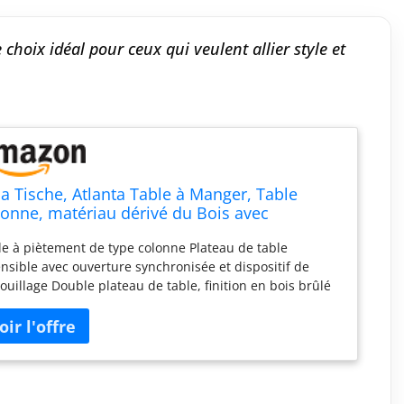
 choix idéal pour ceux qui veulent allier style et
a Tische, Atlanta Table à Manger, Table
onne, matériau dérivé du Bois avec
êtement en mélamine, décor chêne Artisan,
le à piètement de type colonne Plateau de table
ensible 160-210 x 90 x 75 cm
nsible avec ouverture synchronisée et dispositif de
ouillage Double plateau de table, finition en bois brûlé
longe interne Socle et colonne au centre de couleur
trastée, matériau dérivé du bois Ce produit est envoyé
lusieurs colis ; ils peuvent être livrés à différents
ents