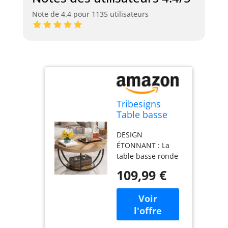
Note de 4.4 pour 1135 utilisateurs
Tribesigns
Table basse
ronde de
DESIGN
cocktail
ÉTONNANT : La
industrielle
table basse ronde
moderne à 2
Tribesigns
niveaux avec
109,99 €
présente un
étagères, table
design moderne et
d'appoint de
élégant qui ajoute
canapé
de la
circulaire avec
sophistication à
pieds en métal