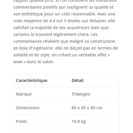
rapport qualité-prix, si l’on considère les nombreux
collations ou pour
commentaires positifs qui soulignent sa qualité et
exposer vos objets
son esthétique pour un coût raisonnable. Avec une
de décoration
note moyenne de 4,4 sur 5 étoiles sur Amazon, elle
préférés, ce qui en
satisfait la majorité de ses acquéreurs bien que
fait un choix
certains la trouvent légèrement chère. Les
parfait pour toute
commentaires révèlent que malgré sa construction
occasion. APPEL
en bois d’ingénierie, elle ne déçoit pas en termes de
INTEMPOREL : Avec
sa finition grain de
solidité et de style, en créant un véritable effet «
bois et son design
wow » dans le salon.
intemporel à 6
cadres en acier en
forme d'arc, cette
Caractéristique
Détail
table basse ronde
moderne s'adapte
Marque
Tribesigns
parfaitement à
tout style de
Dimensions
80 x 45 x 80 cm
décoration
d'intérieur. C'est
Poids
10,8 kg
un meuble qui ne
se démodera