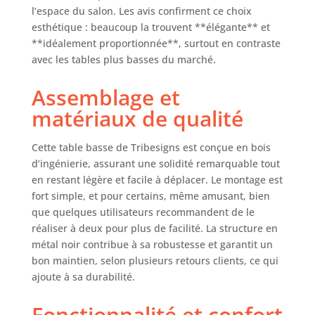
contemporain.
l’espace du salon. Les avis confirment ce choix
CONSTRUCTION
esthétique : beaucoup la trouvent **élégante** et
DE HAUTE QUALITÉ
**idéalement proportionnée**, surtout en contraste
: Fabriquée avec
avec les tables plus basses du marché.
une attention aux
détails et en
Assemblage et
utilisant des
matériaux de
matériaux de qualité
qualité supérieure,
cette table basse
Cette table basse de Tribesigns est conçue en bois
circulaire est
d’ingénierie, assurant une solidité remarquable tout
conçue pour durer.
en restant légère et facile à déplacer. Le montage est
Le plateau de table
fort simple, et pour certains, même amusant, bien
est fait de bois
que quelques utilisateurs recommandent de le
d'ingénierie
épaissi de haute
réaliser à deux pour plus de facilité. La structure en
qualité,
métal noir contribue à sa robustesse et garantit un
garantissant
bon maintien, selon plusieurs retours clients, ce qui
durabilité et
ajoute à sa durabilité.
longévité, tandis
que la base est
Fonctionnalité et confort