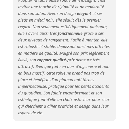
Adopter la table basse ronde de Tribesigns, c’est
qualité supérieure,
inviter une touche d’originalité et de modernité
cette table basse
dans son salon. Avec son design
élégant
et ses
circulaire est
pieds en métal noir, elle séduit dès le premier
conçue pour durer.
regard. Non seulement esthétiquement plaisante,
Le plateau de table
elle s’avère aussi très
fonctionnelle
grâce à ses
est fait de bois
deux niveaux de rangement. Facile à monter, elle
d'ingénierie
est robuste et stable, dépassant ainsi mes attentes
épaissi de haute
en matière de qualité. Malgré son prix légèrement
qualité,
élevé, son
rapport qualité-prix
demeure très
garantissant
durabilité et
attractif. Bien que faite en bois d’ingénierie et non
longévité, tandis
en bois massif, cette table ne prend pas trop de
que la base est
place et bénéficie d’un plateau anti-tâches
robuste et en
imperméabilisé, pratique pour les petits accidents
métal, offrant une
du quotidien. Son faible encombrement et son
base stable qui
esthétique font d’elle un choix astucieux pour ceux
peut résister à une
qui cherchent à allier praticité et design dans leur
utilisation
espace de vie.
quotidienne.
FONCTIONNALITÉ
POLYVALENTE :