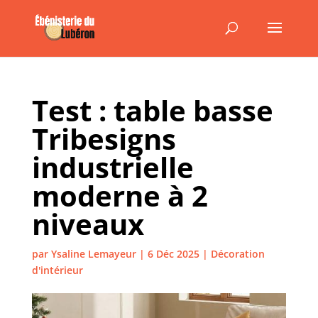
Test : table basse
Tribesigns
industrielle
moderne à 2
niveaux
par
Ysaline Lemayeur
|
6 Déc 2025
|
Décoration
d'intérieur