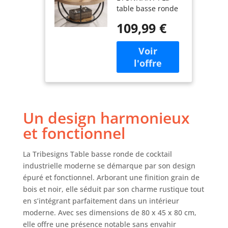
table basse ronde
moderne à 2
Tribesigns
niveaux avec
109,99 €
présente un
étagères, table
design moderne et
d'appoint de
élégant qui ajoute
canapé
de la
circulaire avec
sophistication à
pieds en métal
n'importe quel
pour le salon,
espace de vie. Sa
la maison,
forme ronde ajoute
grain de bois
Un design harmonieux
une touche
d'élégance et de
et fonctionnel
sophistication,
tandis que ses
La Tribesigns Table basse ronde de cocktail
lignes épurées et
industrielle moderne se démarque par son design
son design
épuré et fonctionnel. Arborant une finition grain de
minimaliste en
bois et noir, elle séduit par son charme rustique tout
font un choix
parfait pour tout
en s’intégrant parfaitement dans un intérieur
décor de maison
moderne. Avec ses dimensions de 80 x 45 x 80 cm,
moderne ou
elle offre une présence notable sans envahir