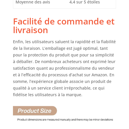
Moyenne des avis
4,4 sur 5 étoiles
jamais, ce qui en
fait un
investissement
Facilité de commande et
intelligent dont
livraison
vous profiterez
pendant des
années, parfait
Enfin, les utilisateurs saluent la rapidité et la fiabilité
pour le placer
de la livraison. L’emballage est jugé optimal, tant
dans un salon, un
pour la protection du produit que pour sa simplicité
bureau ou une
à déballer. De nombreux acheteurs ont exprimé leur
salle de réception.
satisfaction quant au professionnalisme du vendeur
FACILE À
et à l’efficacité du processus d’achat sur Amazon. En
ASSEMBLER : La
table basse ronde
somme, l’expérience globale associe un produit de
en bois à 2 niveaux
qualité à un service client irréprochable, ce qui
est livrée avec tout
fidélise les utilisateurs à la marque.
le matériel et les
outils nécessaires,
ainsi que des
instructions de
montage claires,