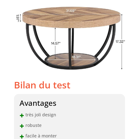
qui facilitent
l'assemblage. Nous
fournissons une
garantie produit
de 18 mois et des
services de vente
professionnels. si
vous avez des
questions,
n'hésitez pas à
nous contacter.
Bilan du test
Avantages
+
très joli design
+
robuste
+
facile à monter