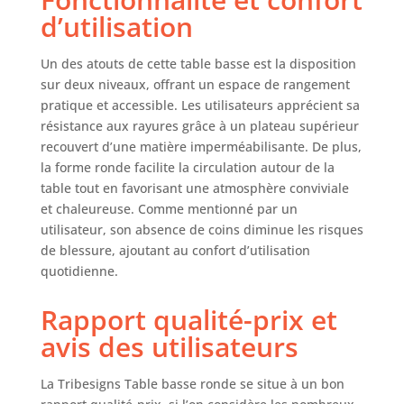
robuste et en
d’utilisation
métal, offrant une
base stable qui
peut résister à une
Un des atouts de cette table basse est la disposition
utilisation
sur deux niveaux, offrant un espace de rangement
quotidienne.
pratique et accessible. Les utilisateurs apprécient sa
FONCTIONNALITÉ
résistance aux rayures grâce à un plateau supérieur
POLYVALENTE :
recouvert d’une matière imperméabilisante. De plus,
Que vous receviez
la forme ronde facilite la circulation autour de la
des invités ou que
table tout en favorisant une atmosphère conviviale
vous vous
et chaleureuse. Comme mentionné par un
détendiez à la
maison, cette table
utilisateur, son absence de coins diminue les risques
basse à 2 niveaux
de blessure, ajoutant au confort d’utilisation
est un meuble
quotidienne.
polyvalent qui
rehaussera votre
Rapport qualité-prix et
espace de vie. Sa
avis des utilisateurs
surface lisse est
parfaite pour
contenir des
La Tribesigns Table basse ronde se situe à un bon
boissons, des