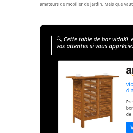
amateurs de mobilier de jardin. Mais que vaut-
🔍
Cette table de bar vidaXL 
vos attentes si vous apprécie
vi
d'
Pre
bon
de 
cha
int
boi