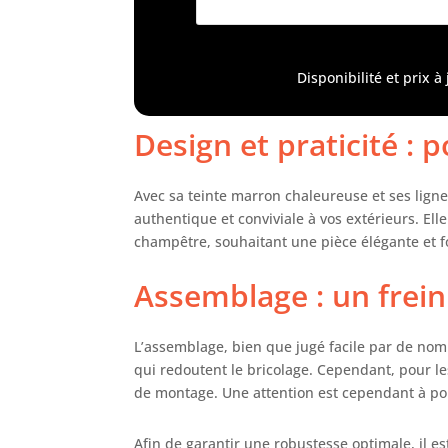
int
cou
hau
Disponibilité et prix 
les
Design et praticité : p
Avec sa teinte marron chaleureuse et ses ligne
authentique et conviviale à vos extérieurs. El
champêtre, souhaitant une pièce élégante et fo
Assemblage : un frein 
L’assemblage, bien que jugé facile par de nom
qui redoutent le bricolage. Cependant, pour les
de montage. Une attention est cependant à por
Afin de garantir une robustesse optimale, il e