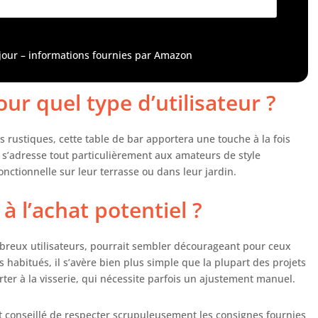
empéries La finition à l'huile donne à la table une
leur chaude et la rend facile à entretenir La table
te dispose de 2 étagères pour garder les aliments et
à jour – informations fournies par Amazon
 boissons à portée de main
our quel type d’utilisateur ?
s rustiques, cette table de bar apportera une touche à la fois
le s’adresse tout particulièrement aux amateurs de style
nctionnelle sur leur terrasse ou dans leur jardin.
à l’achat potentiel ?
breux utilisateurs, pourrait sembler décourageant pour ceux
 habitués, il s’avère bien plus simple que la plupart des projets
ter à la visserie, qui nécessite parfois un ajustement manuel.
st conseillé de respecter scrupuleusement les consignes fournies