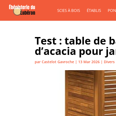
SCIES À BOIS
ÉTABLIS
PON
Test : table de 
d’acacia pour ja
par
Castelot Gavroche
|
13 Mar 2026
|
Divers