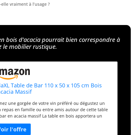
elle vraiment à l’usage ?
en bois d’acacia pourrait bien correspondre à
z le mobilier rustique.
daXL Table de Bar 110 x 50 x 105 cm Bois
acacia Massif
nez une gorgée de votre vin préféré ou dégustez un
 repas en famille ou entre amis autour de cette table
bar en acacia massif La table en bois apportera un
rme rustique à votre espace de vie extérieur ou
érieur La table haute de bar est en acacia massif, un
s dur tropical, stable, durable et résistant aux