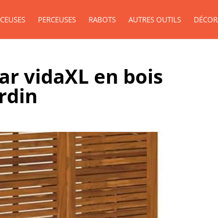
CEUSES
PERCEUSES
RABOTS
AUTRES OUTILS
DÉCOR
bar vidaXL en bois
rdin