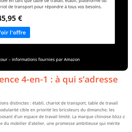
lisée en tant que table de travail, établi, plateforme ou
riot de transport pour répondre à tous vos besoins.
onomique : les pieds réglables en hauteur permettent
45,95 €
travailler confortablement à la hauteur idéale en
ageant le dos. Robuste : sa solidité et sa surface de
vail antidérapante la rendent parfaite pour une
lisation au quotidien. Portable : comme elle est pliable,
table devient compacte et facile à transporter. Charge
imale : les pieds renforcés et le plan de travail
uste supportent une charge allant jusqu’à 150 kg. La
à jour – informations fournies par Amazon
le peut également servir de plateau roulant ou chariot
transport.
ence 4-en-1 : à qui s’adresse
ons distinctes : établi, chariot de transport, table de travail
odularité cible en priorité les bricoleurs du dimanche, les
posant d’un espace de travail limité. La marque chinoise blizz-z
 du mobilier d’atelier, une promesse ambitieuse qui mérite