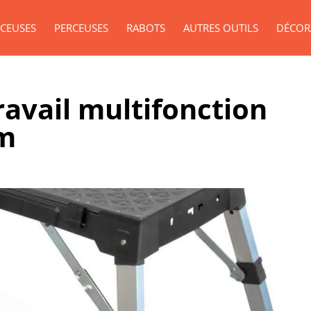
CEUSES
PERCEUSES
RABOTS
AUTRES OUTILS
DÉCOR
travail multifonction
cm