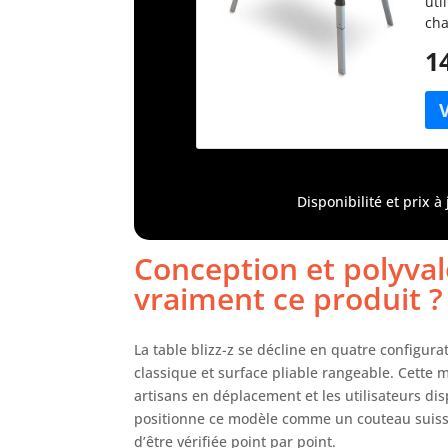
uti
cha
Erg
1
de 
mén
tra
uti
la 
max
rob
Disponibilité et prix 
tab
de 
Conception et polyval
vraiment ce produit ?
La table blizz-z se décline en quatre configurati
classique et surface pliable rangeable. Cette m
artisans en déplacement et les utilisateurs dis
positionne ce modèle comme un couteau suisse
d’être vérifiée point par point.