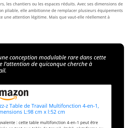
rs, les chantiers ou les espaces réduits. Avec ses dimensions de
ion pliable, elle ambitionne de remplacer plusieurs équipements
e une attention légitime. Mais que vaut-elle réellement à
 une conception modulable rare dans cette
te l’attention de quiconque cherche à
il.
izz-z Table de Travail Multifonction 4-en-1,
mensions L:98 cm x l:52 cm
yvalente : cette table multifonction 4-en-1 peut être