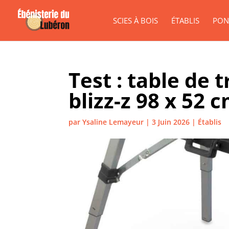
SCIES À BOIS
ÉTABLIS
PON
Test : table de 
blizz-z 98 x 52 
par
Ysaline Lemayeur
|
3 Juin 2026
|
Établis