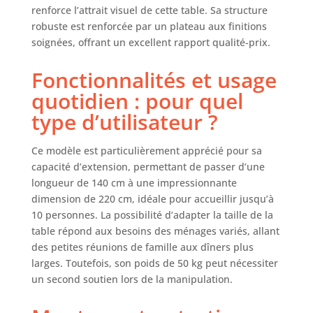
table lorsque vous
renforce l’attrait visuel de cette table. Sa structure
ne vous en servez
robuste est renforcée par un plateau aux finitions
pas. Une ou deux
soignées, offrant un excellent rapport qualité-prix.
rallonges peuvent
être utilisées,
Fonctionnalités et usage
selon vos besoins.
quotidien : pour quel
La continuité du
grain du bois sur
type d’utilisateur ?
la finition n'est
PAS garantie (sur
Ce modèle est particulièrement apprécié pour sa
le dessus et entre
capacité d’extension, permettant de passer d’une
les feuilles et le
longueur de 140 cm à une impressionnante
dessus).
dimension de 220 cm, idéale pour accueillir jusqu’à
Matériaux : la
structure fixe de
10 personnes. La possibilité d’adapter la taille de la
la table Easy
table répond aux besoins des ménages variés, allant
assure une
des petites réunions de famille aux dîners plus
excellente
larges. Toutefois, son poids de 50 kg peut nécessiter
stabilité lors de
un second soutien lors de la manipulation.
l'utilisation, même
lorsqu'elle est