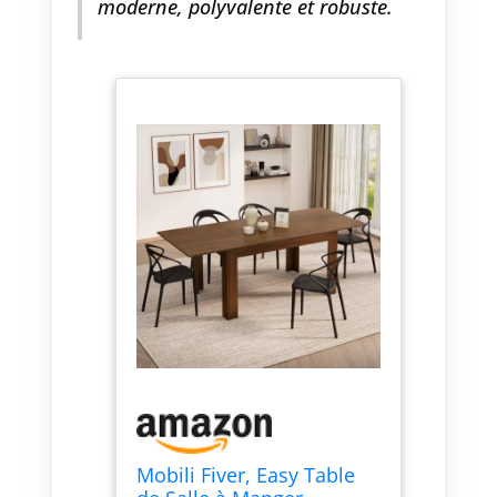
rejoindre votre maison
moderne, polyvalente et robuste.
Mobili Fiver, Easy Table