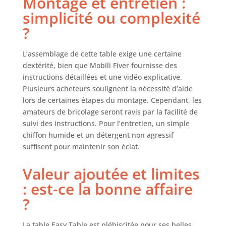
Montage et entretien :
ouverte. La table
simplicité ou complexité
est fabriquée en
mélamine
?
stratifiée de haute
qualité, facile à
L’assemblage de cette table exige une certaine
nettoyer avec un
dextérité, bien que Mobili Fiver fournisse des
chiffon humide et
instructions détaillées et une vidéo explicative.
un détergent
doux. Les
Plusieurs acheteurs soulignent la nécessité d’aide
instructions de
lors de certaines étapes du montage. Cependant, les
montage et le kit
amateurs de bricolage seront ravis par la facilité de
d'outils
suivi des instructions. Pour l’entretien, un simple
nécessaires sont
chiffon humide et un détergent non agressif
inclus dans le
suffisent pour maintenir son éclat.
colis. Design : les
pieds de la table
Valeur ajoutée et limites
Easy disposent
d'un design
: est-ce la bonne affaire
particulier en
?
forme de L qui
donnera à
La table Easy Table est plébiscitée pour ses belles
l'espace