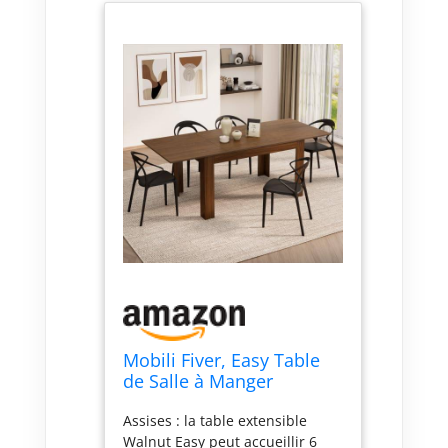
Mobili Fiver, Easy Table
de Salle à Manger
Extensible jusqu'à 220
Assises : la table extensible
cm, Mélaminé effet Bois
Walnut Easy peut accueillir 6
Noyer Canaletto, 140 x 90