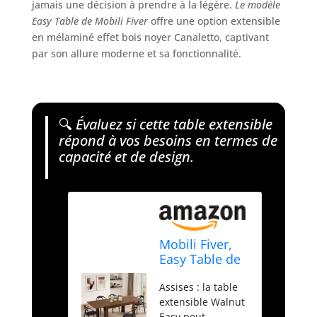
jamais une décision à prendre à la légère.
Le modèle
Easy Table de Mobili Fiver
offre une option extensible
en mélaminé effet bois noyer Canaletto, captivant
par son allure moderne et sa fonctionnalité.
🔍
Évaluez si cette table extensible
répond à vos besoins en termes de
capacité et de design.
Mobili Fiver,
Easy Table de
Salle à Manger
Assises : la table
Extensible
extensible Walnut
jusqu'à 220
Easy peut