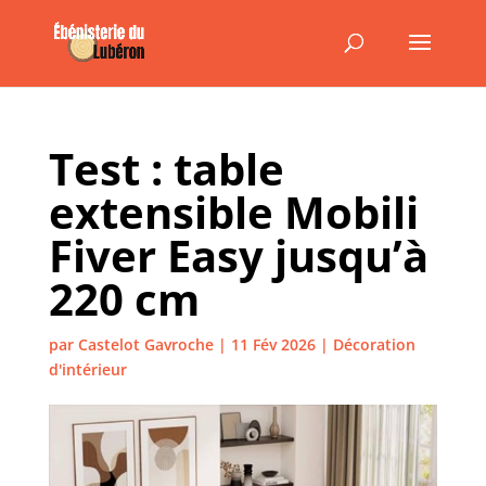
Test : table
extensible Mobili
Fiver Easy jusqu’à
220 cm
par
Castelot Gavroche
|
11 Fév 2026
|
Décoration
d'intérieur