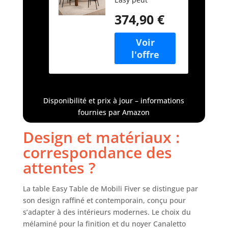
cm, Mélaminé
accueillir 6
effet Bois
374,90 €
personnes et, une
Noyer
fois dépliée, elle
Canaletto, 140
peut accueillir
x 90 x 77 cm
jusqu'à 8
personnes. La
table mesure 140
cm fermée, 180
cm avec une
Disponibilité et prix à jour – informations
rallonge et 220 cm
fournies par Amazon
avec deux
rallonges. Chaises
Design et matériaux :
non incluses.
correspondance des
Table peu
encombrante : les
attentes ?
rallonges de la
table Easy Walnut
La table Easy Table de Mobili Fiver se distingue par
peuvent être
son design raffiné et contemporain, conçu pour
facilement
s’adapter à des intérieurs modernes. Le choix du
rangées à
mélaminé pour la finition et du noyer Canaletto
l'intérieur de la