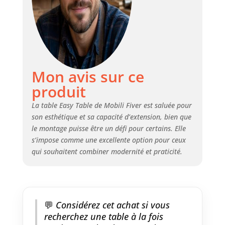
est ouverte. La table est
fabriquée en mélamine
stratifiée de haute qualité, facile
à nettoyer avec un chiffon
humide et un détergent doux.
Les instructions de montage et
le kit d'outils nécessaires sont
Mon avis sur ce
inclus dans le colis. Design : les
produit
pieds de la table Easy disposent
d'un design particulier en forme
La table Easy Table de Mobili Fiver est saluée pour
de L qui donnera à l'espace
son esthétique et sa capacité d’extension, bien que
environnant une touche de
le montage puisse être un défi pour certains. Elle
design. La table Easy a été
s’impose comme une excellente option pour ceux
conçue exclusivement pour une
utilisation en intérieur. Fabriqué
qui souhaitent combiner modernité et praticité.
en Italie : l'authentique fabriqué
en Italie de Mobili Fiver dispose
de design, de qualité et de style.
Nos meubles sont conçus et
💬
Considérez cet achat si vous
fabriqués dans nos usines
italiennes et ont hâte de
recherchez une table à la fois