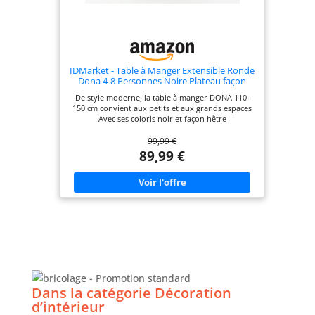
d'espace en plus par rapport aux tables étroites
classiques. Idéale pour cuisiner, manger ou
travailler à domicile. Encombrement réduit quand
elle est repliée.
IDMarket - Table à Manger Extensible Ronde
Dona 4-8 Personnes Noire Plateau façon
hêtre 110-150 cm
De style moderne, la table à manger DONA 110-
150 cm convient aux petits et aux grands espaces
Avec ses coloris noir et façon hêtre
contemporaines, accompagnez-la avec les chaises
99,99 €
de votre choix Dotée d'une rallonge de 40 cm, elle
passera facilement de 110 à 150 cm Ses pieds
89,99 €
larges et robustes d'une épaisseur de 10 cm lui
confèrent stabilité et robustesse Capacité 4-8
personnes, idéale pour recevoir vos proches et
assurer des repas conviviaux !
Dans la catégorie Décoration
d’intérieur