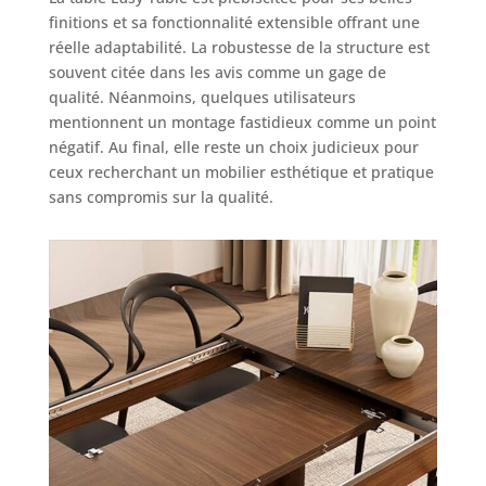
environnant une
finitions et sa fonctionnalité extensible offrant une
touche de design.
réelle adaptabilité. La robustesse de la structure est
La table Easy a été
souvent citée dans les avis comme un gage de
conçue
qualité. Néanmoins, quelques utilisateurs
exclusivement
mentionnent un montage fastidieux comme un point
pour une
négatif. Au final, elle reste un choix judicieux pour
utilisation en
ceux recherchant un mobilier esthétique et pratique
intérieur.
sans compromis sur la qualité.
Fabriqué en Italie
: l'authentique
fabriqué en Italie
de Mobili Fiver
dispose de
design, de qualité
et de style. Nos
meubles sont
conçus et
fabriqués dans
nos usines
italiennes et ont
hâte de rejoindre