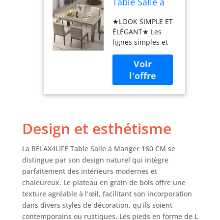
Table Salle à
Manger 160
★LOOK SIMPLE ET
CM, Table a
ÉLÉGANT★ Les
Manger 6-8
lignes simples et
Personnes
douces de la table
avec Plateau
cuisine ajoutent de
Grain Bois,
l'élégance à
Pieds Stable en
n'importe quelle
Forme L, Table
pièce. Le style
Cuisine
moderne de la
Rectangulaire,
table avec sa
Montage
Design et esthétisme
finition noire
Facile, Charge
s'adapte
150KG
parfaitement à une
(Naturel)
La RELAX4LIFE Table Salle à Manger 160 CM se
grande variété de
distingue par son design naturel qui intègre
décors. ★TABLE À
parfaitement des intérieurs modernes et
MANGER
chaleureux. Le plateau en grain de bois offre une
PRATIQUE★ Le
texture agréable à l’œil, facilitant son incorporation
plateau de 160 x
dans divers styles de décoration, qu’ils soient
80 cm offre un
contemporains ou rustiques. Les pieds en forme de L
grand espace pour