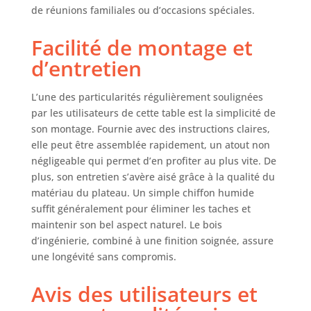
élevée de 150 kg
de réunions familiales ou d’occasions spéciales.
pour une
utilisation à long
Facilité de montage et
terme. ★LARGE
d’entretien
APPLICATION★ Le
plateau spacieux
de la table salle à
L’une des particularités régulièrement soulignées
manger est idéal
par les utilisateurs de cette table est la simplicité de
pour manger, lire,
son montage. Fournie avec des instructions claires,
travailler, recevoir
elle peut être assemblée rapidement, un atout non
des amis et
négligeable qui permet d’en profiter au plus vite. De
profiter des loisirs.
plus, son entretien s’avère aisé grâce à la qualité du
Notre table de
matériau du plateau. Un simple chiffon humide
salle à manger est
suffit généralement pour éliminer les taches et
le complément
parfait pour les
maintenir son bel aspect naturel. Le bois
cuisines, les salles
d’ingénierie, combiné à une finition soignée, assure
à manger, les
une longévité sans compromis.
salons et les
bureaux. ★FACILE
Avis des utilisateurs et
À ASSEMBLER ET À