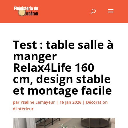
Test : table salle à
manger
Relax4Life 160
cm, design stable
et montage facile
par
Ysaline Lemayeur
|
16 Jan 2026
|
Décoration
d'intérieur