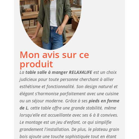
80 cm offre un
grand espace pour
6 à 8 personnes,
permettant de
profiter des repas
en famille ou entre
amis. Vous pouvez
encore y mettre les
Mon avis sur ce
couverts,
produit
décorations,
snacks, boissons,
La
table salle à manger RELAX4LIFE
est un choix
etc.
judicieux pour toute personne cherchant à allier
★CONSTRUCTION
esthétisme et fonctionnalité. Son design naturel et
ROBUSTE★
élégant s’harmonise parfaitement avec une cuisine
Supporté par des
ou un séjour moderne. Grâce à ses
pieds en forme
pieds épais en
de L
, cette table offre une grande stabilité, même
forme de L,
lorsqu’elle est accueillante avec ses 6 à 8 convives.
renforcé par des
Le montage est un jeu d’enfant, ce qui simplifie
vis serrés de
qualité, la table de
grandement l’installation. De plus, le plateau grain
salle à manger
bois ajoute une touche sophistiquée tout en étant