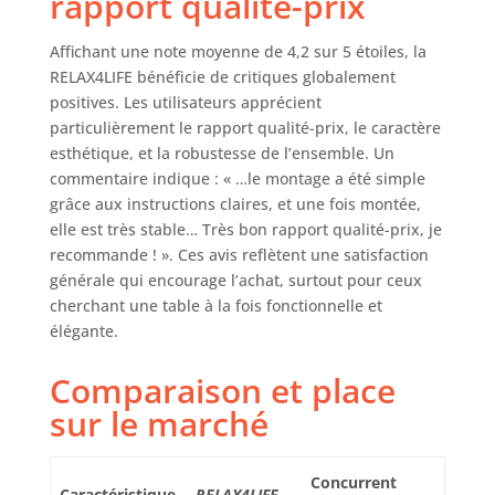
rapport qualité-prix
NETTOYER★
L'assemblage de la
table à manger est
Affichant une note moyenne de 4,2 sur 5 étoiles, la
facile grâce aux
RELAX4LIFE bénéficie de critiques globalement
illustrations
positives. Les utilisateurs apprécient
détaillées. Le
particulièrement le rapport qualité-prix, le caractère
placage en
esthétique, et la robustesse de l’ensemble. Un
mélamine
commentaire indique : « …le montage a été simple
imperméable rend
grâce aux instructions claires, et une fois montée,
le plateau lisse et
elle est très stable… Très bon rapport qualité-prix, je
facile à nettoyer. Il
recommande ! ». Ces avis reflètent une satisfaction
suffit de l'essuyer
avec un chiffon
générale qui encourage l’achat, surtout pour ceux
humide.
cherchant une table à la fois fonctionnelle et
élégante.
Comparaison et place
sur le marché
Concurrent
Caractéristique
RELAX4LIFE