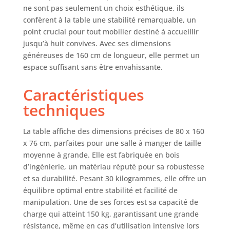
6 à 8 personnes,
ne sont pas seulement un choix esthétique, ils
permettant de
confèrent à la table une stabilité remarquable, un
profiter des repas
point crucial pour tout mobilier destiné à accueillir
en famille ou entre
jusqu’à huit convives. Avec ses dimensions
amis. Vous pouvez
généreuses de 160 cm de longueur, elle permet un
encore y mettre les
espace suffisant sans être envahissante.
couverts,
décorations,
Caractéristiques
snacks, boissons,
techniques
etc.
★CONSTRUCTION
ROBUSTE★
La table affiche des dimensions précises de 80 x 160
Supporté par des
x 76 cm, parfaites pour une salle à manger de taille
pieds épais en
moyenne à grande. Elle est fabriquée en bois
forme de L,
d’ingénierie, un matériau réputé pour sa robustesse
renforcé par des
et sa durabilité. Pesant 30 kilogrammes, elle offre un
vis serrés de
équilibre optimal entre stabilité et facilité de
qualité, la table de
salle à manger
manipulation. Une de ses forces est sa capacité de
stable permet une
charge qui atteint 150 kg, garantissant une grande
capacité de charge
résistance, même en cas d’utilisation intensive lors