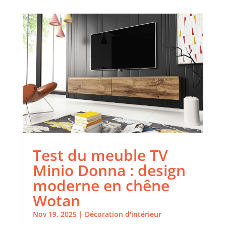
Test du meuble TV
Minio Donna : design
moderne en chêne
Wotan
Nov 19, 2025
|
Décoration d'intérieur