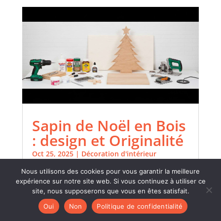
Sapin de Noël en Bois
: design et Originalité
Oct 25, 2025
|
Décoration d'intérieur
Créer un sapin de Noël en bois est une
Nous utilisons des cookies pour vous garantir la meilleure
excellente manière d'ajouter une touche de
expérience sur notre site web. Si vous continuez à utiliser ce
design et d'originalité à votre décoration
site, nous supposerons que vous en êtes satisfait.
festive. Ce projet DIY vous permet d'allier
Oui
Non
Politique de confidentialité
créativité et durabilité, tout en apportant une