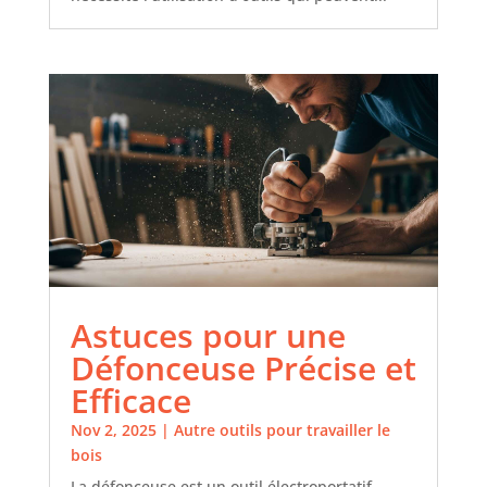
Astuces pour une
Défonceuse Précise et
Efficace
Nov 2, 2025
|
Autre outils pour travailler le
bois
La défonceuse est un outil électroportatif