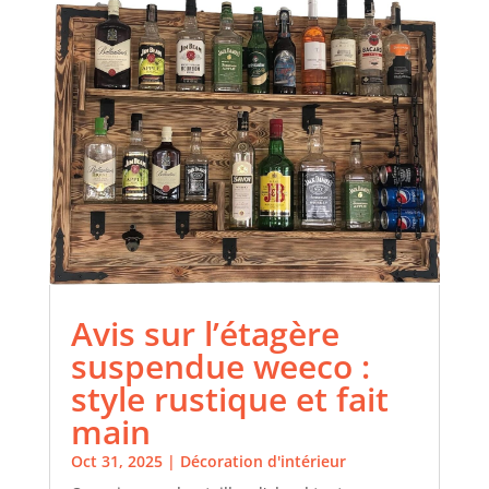
Avis sur l’étagère
suspendue weeco :
style rustique et fait
main
Oct 31, 2025
|
Décoration d'intérieur