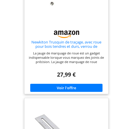
Newkiton Trusquin de traçage, avec roue
pour bois tendres et durs, verrou de
sécurité, fonction de micro réglage,
La jauge de marquage de roue est un gadget
tournevis inclus
indispensable lorsque vous marquez des joints de
précision. La jauge de marquage de roue
Newkiton peut également être utilisée comme
jauge de profondeur. 2 types de fraises pour
27,99 €
répondre à vos différents besoins. 1 cutter avec
roulement offre une coupe plus lisse, fonctionne
pour le bois tendre, 1 cutter verrouillé fonctionne
pour le bois dur, vous permet de trancher
facilement le grain du bois et de créer des
marques de coupe parfaites. 2 réglages du corps,
micro ajustement et réglage grossier, ils rendent
les ajustements plus détaillés et précis. La rotation
rapide du bouton de réglage moleté et de la
queue aident à rendre les ajustements plus
rapides et plus faciles. Tige en acier de précision
de 20,3 cm, graduée de 1 mm pour une référence
facile, assurez-vous que les ajustements sont