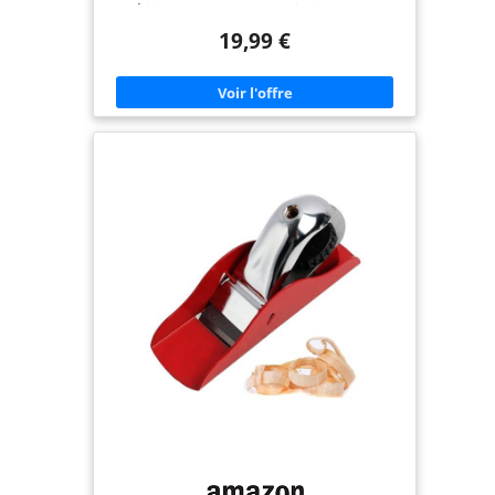
précision pour un rabotage minutieux, elle est
idéale pour les travaux de bois détaillés. Durable,
19,99 €
réutilisable et facile à réaffûter, cette lame de mini
rabot garantit une longue durée de vie Matériaux
Haut de Gamme : Le corps en fer ductile résiste
aux utilisations intensives. Le levier en alliage de
zinc et les éléments en acier inoxydable apportent
robustesse et longévité supplémentaires, faisant
de ce rabot à main un outil fiable Profondeur de
Coupe Réglable : Ajustez facilement la longueur de
la lame grâce à une molette de réglage. Ce petit
rabot bois polyvalent s'adapte à divers besoins de
coupe pour tous vos projets de menuiserie Design
Ergonomique : La base plate et polie assure une
glisse optimale. Attention à la manipulation en
raison de la lame tranchante de ce rabot
miniature haute performance Applications
Polyvalentes : Compact et portable, ce rabot bois
à main excelle pour les finitions, le polissage,
l'ébavurage et la coupe. Parfait pour les travaux
du bois et projets DIY, il facilite l'ajustement des
formes et dimensions