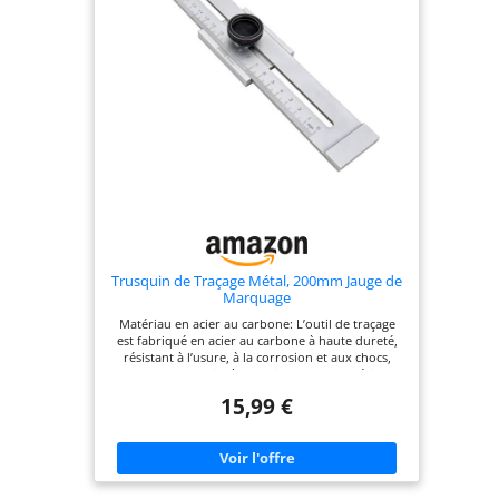
précis. La face en laiton massif de 3,9 cm de
diamètre peut glisser contre le bord de la pièce
pour un marquage lisse avec ou contre le grain. Le
coupe-roue se rétracte sur la face de la jauge pour
une protection lorsque vous ne vous en servez
pas et un rangement vertical facile.
Trusquin de Traçage Métal, 200mm Jauge de
Marquage
Matériau en acier au carbone: L’outil de traçage
est fabriqué en acier au carbone à haute dureté,
résistant à l’usure, à la corrosion et aux chocs,
durable et peu sujet à la rouille. Mesure précise de
200 mm: Cet outil de mesure précis a une plage de
15,99 €
mesure de 0-200 mm, avec une gravure laser pour
une lecture claire et une précision de 1 mm,
réduisant les erreurs de travail. Fonction de
verrouillage: Équipé d’une vis de verrouillage
métallique, il peut fixer solidement le curseur,
garantissant la stabilité lors du traçage et de la