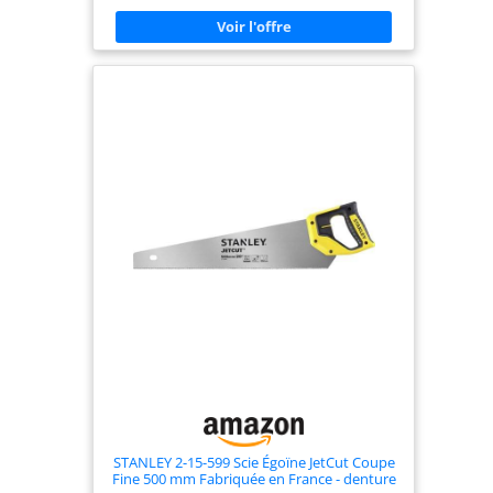
de grandes performances pour couper les bois de
dimensions diversifiées Qualité d’exécution : sa
lame de 0,85 mm permet à l’utilisateur de couper
de manière très précise sans flambage. Elle ne
risque pas de se déformer en cours d’usage et
assure un débit assez important pour obtenir des
résultats de qualité professionnelle - Grâce à ses
dimensions compactes l’outil n’est pas trop
encombrant et possède un trou d’accroche pour
simplifier son rangement. Il est très maniable et
facile à transporter grâce à sa légèreté Résistance
et durabilité : avec une lame en matériaux de
qualité supérieure traitée HardPoint, et une
poignée bi matière supportant les chocs, la scie
égoïne JetCut 2-15-283 STANLEY garantit une
résistance à toute épreuve et une durée plus
longue, pour convenir à un usage professionnel
intensif et régulier Poignée ergonomique bi
matière : conçue en plastique résistant aux chocs
et en élastomère souple pour plus de confort et
de contrôle - Polyvalence : ce modèle bénéficie
d’une poignée au design bien pensé offrant la
possibilité de réaliser les travaux de traçage à 45 °
et 90 ° pour une utilisation plus flexible
STANLEY 2-15-599 Scie Égoïne JetCut Coupe
Fine 500 mm Fabriquée en France - denture