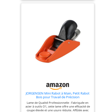
de poignées avant et arrière (poignée avant +
poignée arrière) offrant un contrôle et un confort
améliorés lors d’une utilisation prolongée ; idéal
pour les professionnels du bois et les amateurs
RÉGLAGE ET ENTRETIEN FACILES DE LA LAME :
Grâce aux vis de réglage et au capuchon du levier,
vous pouvez régler avec précision la position et la
profondeur de la lame ; comprend des
instructions dans le manuel d’utilisation pour
maintenir la semelle à plat pour de meilleurs
résultats IDÉAL POUR LES BRICOLEURS ET LES
PROFESSIONNELS : Qu’il s’agisse de raboter les
bords, de tailler des portes, de travailler sur des
meubles ou de réaliser des travaux d’ébénisterie,
ce rabot à main offre un excellent rapport qualité-
prix et des performances de haut niveau ; il
constitue un atout de choix pour un atelier ou un
portefeuille de biens destinés à la revente
JORGENSEN Mini Rabot à Main, Petit Rabot
Bois pour Travail de Précision
Lame de Qualité Professionnelle : Fabriquée en
acier à outils O1, cette lame offre une efficacité de
coupe élevée et une usure réduite. Affûtée avec