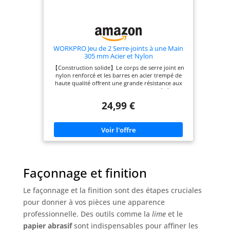
WORKPRO Jeu de 2 Serre-joints à une Main
305 mm Acier et Nylon
【Construction solide】Le corps de serre joint en
nylon renforcé et les barres en acier trempé de
haute qualité offrent une grande résistance aux
chocs, ce qui les rend totalement adaptés à une
utilisation intensive sur les chantiers de
24,99 €
construction 【Conception réfléchie】Les
coussinets de protection en nylon rouge sont
amovibles et antidérapants, ce qui non seulement
protègent la surface des pièces, mais améliorent
également la force de serrage. Les poignées
ergonomiques des serres joints rapides rendent le
travail plus confortable et plus facile 【Maniable
et pratique】En appuyant sur la gâchette noire,
Façonnage et finition
vous pouvez rapidement régler l'ouverture
souhaitée de serre joint à une main, et en
appuyant sur la gâchette bleue, il est possible de
Le façonnage et la finition sont des étapes cruciales
fixer fermement les pièces avec une seule main. De
plus, il est possible de démonter la petite pièce et
pour donner à vos pièces une apparence
de la placer de l'autre côté, ce qui est bien
professionnelle. Des outils comme la
lime
et le
convenable pour les assemblages, les démontages
et les réparations de plaque plate, de boîte,
papier abrasif
sont indispensables pour affiner les
d'armoire, de cadre et de meuble 【Force de