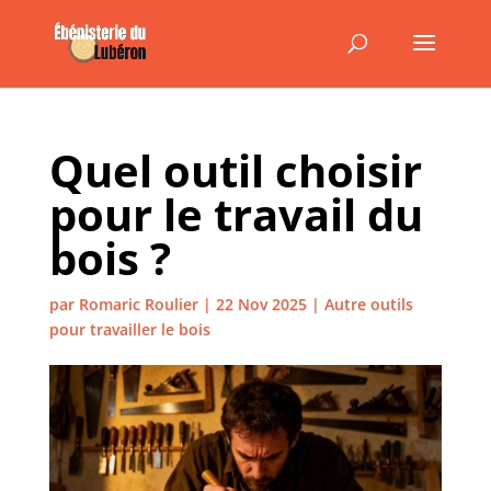
Quel outil choisir
pour le travail du
bois ?
par
Romaric Roulier
|
22 Nov 2025
|
Autre outils
pour travailler le bois