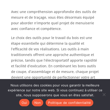
mesure, et est pratique à manipuler. Adaptabilité
à multiples scénarios: Parfaitement adapté au
travail du bois, à la rénovation domestique, aux
Avec une compréhension approfondie des outils de
opérations d’atelier et aux projets DIY, c’est un
mesure et de traçage, vous êtes désormais équipé
outil pratique pour les menuisiers, les designers et
les ingénieurs. Portable et facile à ranger: De
pour aborder n’importe quel projet de menuiserie
petite taille, il peut être facilement rangé dans une
boîte à outils sans occuper beaucoup d’espace ; sa
avec confiance et compétence.
surface lisse est facile à nettoyer, facilitant le
stockage et l’entretien quotidiens.
Le choix des outils pour le travail du bois est une
étape essentielle qui détermine la qualité et
l’efficacité de vos réalisations. Les outils à main
traditionnels offrent une approche authentique et
précise, tandis que l’électroportatif apporte rapidité
et facilité d’exécution. En combinant les bons outils
de coupe, d’assemblage et de mesure, chaque projet
devient une opportunité de perfectionner votre art
et d’exprimer votre créativité. Le succès repose sur
Nous utilisons des cookies pour vous garantir la meilleure
un équipement bien choisi, adapté à vos besoins et
expérience sur notre site web. Si vous continuez à utiliser ce
à votre niveau d’expérience.
site, nous supposerons que vous en êtes satisfait.
Oui
Non
Politique de confidentialité