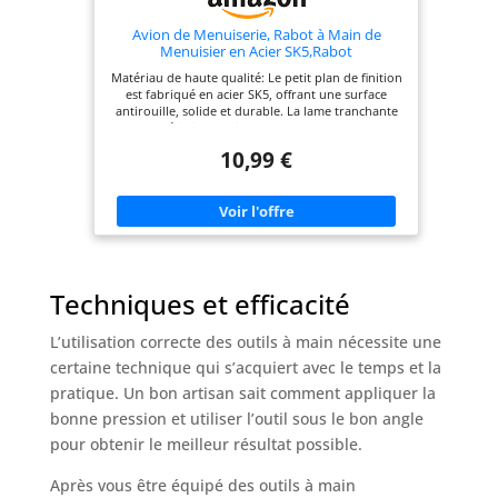
Avion de Menuiserie, Rabot à Main de
Menuisier en Acier SK5,Rabot
Bois,Raboteuse, Raboteuse
Matériau de haute qualité: Le petit plan de finition
Dégauchisseuse,Réglable et Ergonomique,
est fabriqué en acier SK5, offrant une surface
Idéal pour le Travail du Bois
antirouille, solide et durable. La lame tranchante
permet d'éliminer facilement les copeaux collants,
améliorant ainsi l'efficacité du travail. Conception
10,99 €
réglable: Équipé de minuscules rabots et de vis à
bois, vous pouvez facilement fixer ou ajuster la
profondeur et l'orientation du rabot selon vos
besoins. Cette conception vous permet de
personnaliser votre travail et de vous protéger
des dommages potentiels. Conception
ergonomique: La forme humanisée et la
conception du plan de finition à main facilitent la
Techniques et efficacité
prise en main. De plus, cet avion à main est
compact et léger, ce qui vous permet de le
transporter facilement dans votre poche au
L’utilisation correcte des outils à main nécessite une
quotidien ou lors de vos déplacements. Facile à
nettoyer: Ce rabot à main a une structure simple
certaine technique qui s’acquiert avec le temps et la
et est facile à démonter. Après utilisation, il vous
pratique. Un bon artisan sait comment appliquer la
suffit de le rincer à l'eau claire. Veillez à garder vos
mains éloignées de la lame lors du nettoyage.
bonne pression et utiliser l’outil sous le bon angle
Large gamme d'applications: Ce mini rabot à main
pour obtenir le meilleur résultat possible.
est l'outil de coupe de bord parfait pour les
menuisiers et les artisans. Il convient également
pour l'artisanat, le bricolage du bois, la réparation
Après vous être équipé des outils à main
de meubles en bois, le polissage de surface et