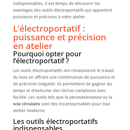
indispensables, il est temps de découvrir les
l'ébavurage. Un excellent cadeau de Noël pour vos
amis passionnés de menuiserie.
avantages des outils électroportatifs qui apportent
puissance et précision à votre atelier.
L’électroportatif :
puissance et précision
en atelier
Pourquoi opter pour
l’électroportatif ?
Les outils électroportatifs ont révolutionné le travail
du bois en offrant une combinaison de puissance et
de précision inégalée. Ils permettent de gagner du
temps et d’exécuter des tâches complexes avec
facilité. Les outils tels que la
perceuse/visseuse
ou la
scie circulaire
sont des incontournables pour tout
atelier moderne.
Les outils électroportatifs
indispensables