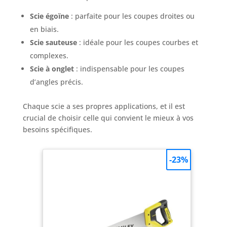
chargeur 20V，3 forets bois (6-8-10 mm), 3 forets
métal (6-8-10 mm), 3 forets brique-carrelage (6-8-
Scie égoïne
: parfaite pour les coupes droites ou
10 mm) / 20 embouts vissage long，1 porte
embout magnetique
en biais.
Scie sauteuse
: idéale pour les coupes courbes et
complexes.
Scie à onglet
: indispensable pour les coupes
d’angles précis.
Chaque scie a ses propres applications, et il est
crucial de choisir celle qui convient le mieux à vos
besoins spécifiques.
-23%