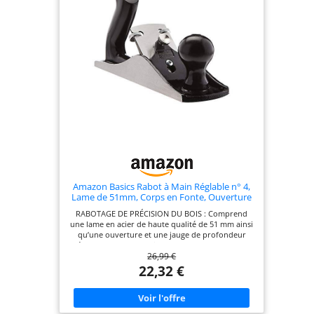
Amazon Basics Rabot à Main Réglable n° 4,
Lame de 51mm, Corps en Fonte, Ouverture
et Jauge de Profondeur Réglables, Rabotage
RABOTAGE DE PRÉCISION DU BOIS : Comprend
Lisse pour la Menuiserie et la Charpenterie
une lame en acier de haute qualité de 51 mm ainsi
— Gris/Noir
qu’une ouverture et une jauge de profondeur
réglables, permet un lissage, un rabotage et une
26,99 €
finition précis des surfaces en bois
CONSTRUCTION ROBUSTE EN FONTE : Le corps en
22,32 €
fonte robuste assure stabilité et performances
durables tout en réduisant les vibrations pour des
coupes plus nettes et une finition professionnelle
DESIGN ERGONOMIQUE CONFORTABLE : Équipé