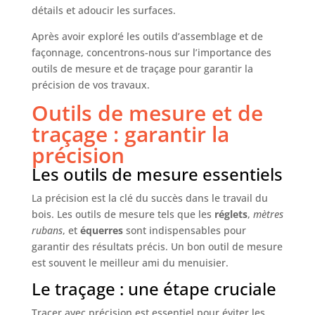
détails et adoucir les surfaces.
serrage puissante】Avec une force de
compression de 68 kg et un mécanisme à cliquet
métallique, WORKPRO serres joints offrent un
Après avoir exploré les outils d’assemblage et de
choix idéal pour les menuisiers et autres amateurs
façonnage, concentrons-nous sur l’importance des
de bricolage et professionnels. Les serre-joints
sont légers mais robustes, ce qui permet de
outils de mesure et de traçage pour garantir la
maintenir la pression pendant une longue période
précision de vos travaux.
【Spécifications】Longueur : 450 mm, profondeur
de mâchoire : 60 mm, largeur de serrage maximale
Outils de mesure et de
: 305 mm, force de serrage maximale : 68 kg, plage
d'étirement : 440 mm
traçage : garantir la
précision
Les outils de mesure essentiels
La précision est la clé du succès dans le travail du
bois. Les outils de mesure tels que les
réglets
,
mètres
rubans
, et
équerres
sont indispensables pour
garantir des résultats précis. Un bon outil de mesure
est souvent le meilleur ami du menuisier.
Le traçage : une étape cruciale
Tracer avec précision est essentiel pour éviter les