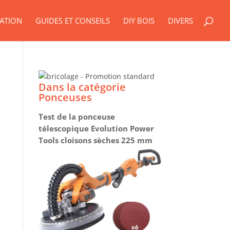
ATION
GUIDES ET CONSEILS
DIY BOIS
DIVERS
Dans la catégorie
Ponceuses
Test de la ponceuse
télescopique Evolution Power
Tools cloisons sèches 225 mm