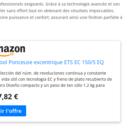
ofessionnels exigeants. Grâce à sa technologie avancée et son
ler sans effort tout en obtenant des résultats impeccables.
ine puissance et confort, assurant ainsi une finition parfaite à
ool Ponceuse excentrique ETS EC 150/5 EQ
lección del núm. de revoluciones continua y constante
 vida útil con tecnología EC y freno de plato recubierto de
ro Diseño compacto y un peso de tan sólo 1,2 kg para
r una ergonomía óptima Óptima protección en el lugar de
7,82 €
jo gracias a la detección de vibraciones Calidad de
ficie máxima gracias a la órbita de 5 mm