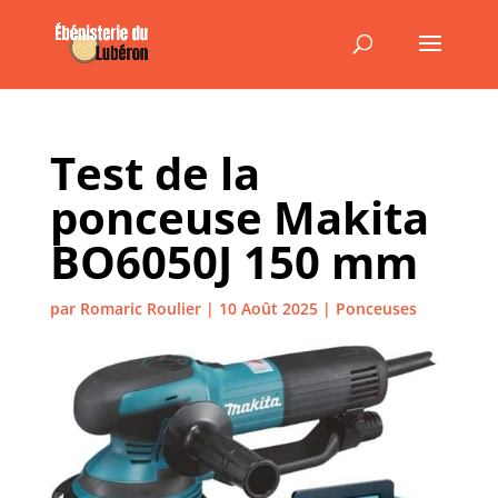
Test de la
ponceuse Makita
BO6050J 150 mm
par
Romaric Roulier
|
10 Août 2025
|
Ponceuses