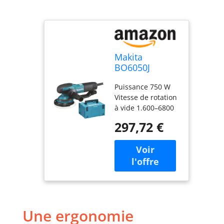
Makita
BO6050J
Ponceuse
Puissance 750 W
rotative
Vitesse de rotation
excentrique
à vide 1.600–6800
150 mm
tr/min Orbite 5,5
297,72 €
mm Niveau de
vibration Polissage:
3.0 m / s²
Une ergonomie