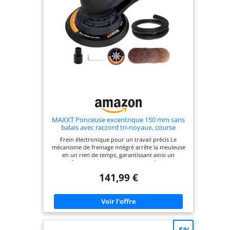
MAXXT Ponceuse excentrique 150 mm sans
balais avec raccord tri-noyaux, course
excentrique 5,0 mm, frein automatique (2 s),
Frein électronique pour un travail précis Le
6 vitesses réglables, 10 papiers abrasifs et 5
mécanisme de freinage intégré arrête la meuleuse
m de câble
en un rien de temps, garantissant ainsi un
contrôle maximal lors de chaque opération de
ponçage. Moteur EC sans balais durable La
141,99 €
technologie moderne du moteur offre non
seulement une puissance élevée et une capacité de
fonctionnement prolongé, mais aussi un couple
constant pour un ponçage efficace sur divers
matériaux. Contrôle flexible de la vitesse : six
niveaux réglables sont disponibles grâce au levier
de vitesse manuel et au clavier RPM+/- précis.