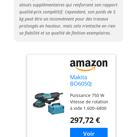
atouts supplémentaires qui renforcent son rapport
qualité-prix compétitif. Cependant, son poids de 5
kg peut être un inconvénient pour des travaux
prolongés en hauteur, mais cela n’entache en rien
sa fiabilité et sa qualité de finition exemplaires.
Makita
BO6050J
Ponceuse
Puissance 750 W
rotative
Vitesse de rotation
excentrique
à vide 1.600–6800
150 mm
tr/min Orbite 5,5
297,72 €
mm Niveau de
vibration Polissage:
3.0 m / s²