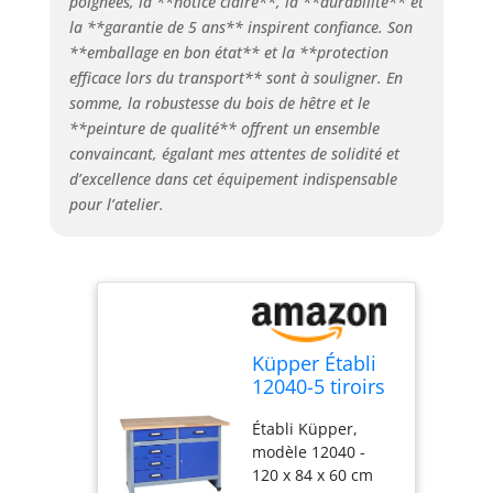
poignées, la **notice claire**, la **durabilité** et
la **garantie de 5 ans** inspirent confiance. Son
**emballage en bon état** et la **protection
efficace lors du transport** sont à souligner. En
somme, la robustesse du bois de hêtre et le
**peinture de qualité** offrent un ensemble
convaincant, égalant mes attentes de solidité et
d’excellence dans cet équipement indispensable
pour l’atelier.
Küpper Établi
12040-5 tiroirs
et 1 Porte -
Établi Küpper,
Charge
modèle 12040 -
maximale : 300
120 x 84 x 60 cm
kg - Plan de