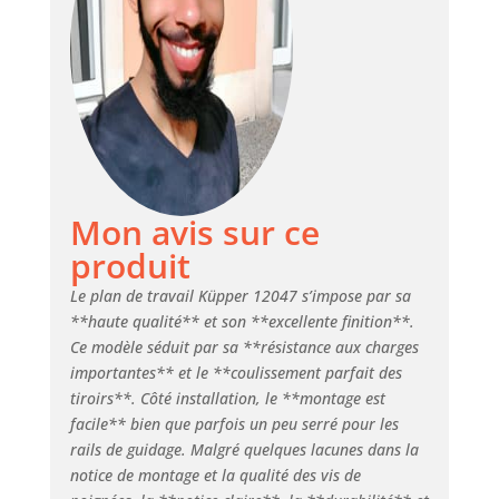
chacun Porte
robuste - la porte
verrouillable est
résistante aux
rayures grâce à
une peinture
thermolaquée en
poudre. Pieds
réglables en
Mon avis sur ce
hauteur pour
compenser les
produit
irrégularités du sol
(jusqu'à 2 cm)
Le plan de travail Küpper 12047 s’impose par sa
Dimensions
**haute qualité** et son **excellente finition**.
intérieures du
Ce modèle séduit par sa **résistance aux charges
tiroir standard :
importantes** et le **coulissement parfait des
449 x 444 x 118
tiroirs**. Côté installation, le **montage est
mm (L x P x H)
facile** bien que parfois un peu serré pour les
rails de guidage. Malgré quelques lacunes dans la
notice de montage et la qualité des vis de