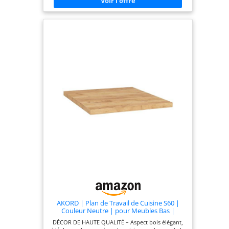
Toutes les tailles détaillées sont indiquées sur les
photos. MATÉRIAU : Le plan de travail est composé
d’un panneau de particules de 28 mm, facile
d’entretien, revêtu de résine mélaminée, avec une
couche de protection en stratifié HPL sur le dessus
et sur tous les côtés. CONTENU DE LA LIVRAISON :
Plan de travail de cuisine, 2 profils de finition
latéraux, notice de montage, matériel de montage.
AKORD | Plan de Travail de Cuisine S60 |
Couleur Neutre | pour Meubles Bas |
Robuste | Facile d'entretien | Résistant à
DÉCOR DE HAUTE QUALITÉ – Aspect bois élégant,
l'usure | Chant ABSChêne Artisan