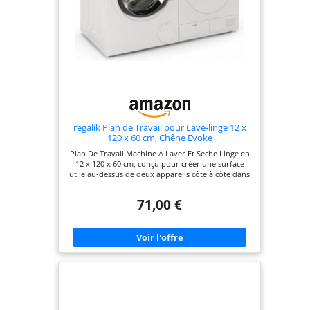
poudre. Pieds
réglables en
hauteur pour
compenser les
irrégularités du sol
(jusqu'à 2 cm)
Dimensions
intérieures du
regalik Plan de Travail pour Lave-linge 12 x
tiroir standard :
120 x 60 cm, Chêne Evoke
449 x 444 x 118
Plan De Travail Machine À Laver Et Seche Linge en
mm (L x P x H)
12 x 120 x 60 cm, conçu pour créer une surface
utile au-dessus de deux appareils côte à côte dans
la zone lavage Comptoir Lave Linge Seche Linge
avec largeur 120 cm et profondeur 60 cm,
71,00 €
pratique pour les installations plus profondes et
une plus grande surface de rangement Plan de
travail pour lave-linge en stratifié couleur chêne,
épaisseur 18 mm, avec chants ABS 0,8 mm, stable,
esthétique et adapté à un usage quotidien.
Rangement Buanderie avec rebords latéraux et
arrière surélevés pour garder lessive, panier,
flacons et petits accessoires plus stables sur la
surface Plan de travail pour buanderie de couleur
chêne, conçu pour augmenter l'espace de
rangement et embellir la buanderie sans avoir à