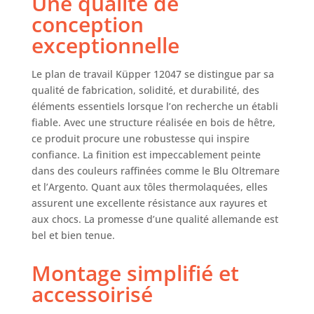
Une qualité de
Beaucoup d'espace
conception
de rangement - 5
exceptionnelle
tiroirs standard
avec une capacité
de charge de 25 kg
Le plan de travail Küpper 12047 se distingue par sa
chacun Porte
qualité de fabrication, solidité, et durabilité, des
robuste - la porte
éléments essentiels lorsque l’on recherche un établi
verrouillable est
fiable. Avec une structure réalisée en bois de hêtre,
résistante aux
ce produit procure une robustesse qui inspire
rayures grâce à
confiance. La finition est impeccablement peinte
une peinture
dans des couleurs raffinées comme le Blu Oltremare
thermolaquée en
et l’Argento. Quant aux tôles thermolaquées, elles
poudre. Pieds
assurent une excellente résistance aux rayures et
réglables en
aux chocs. La promesse d’une qualité allemande est
hauteur pour
compenser les
bel et bien tenue.
irrégularités du sol
(jusqu'à 2 cm)
Montage simplifié et
Dimensions
accessoirisé
intérieures du
tiroir standard :