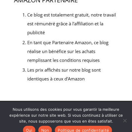
Politique de confidentialité
Mentions légales
Nous utilisons des cookies pour vous garantir la meilleure
Contact
expérience sur notre site web. Si vous continuez à utiliser ce
site, nous supposerons que vous en êtes satisfait.
Oui
Non
Politique de confidentialité
Tous droits réservés - Ébénisterie du Lubéron 2026