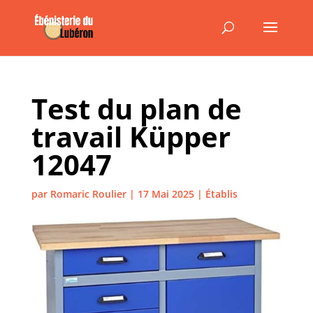
Test du plan de
travail Küpper
12047
par
Romaric Roulier
|
17 Mai 2025
|
Établis