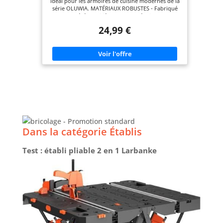
idéal pour les armoires de cuisine modernes de la
série OLUWIA. MATÉRIAUX ROBUSTES - Fabriqué
en aggloméré stratifié de 32 mm d'épaisseur pour
une utilisation durable. BORDS SÉCURISÉS – La
24,99 €
bordure en plastique ABS de la couleur du
panneau protège de manière fiable les bords de
l'usure. RÉSISTANCE – Résistant aux rayures, à
l'humidité, à la chaleur et aux rayons UV. FACILE À
NETTOYER – La surface est facile à nettoyer et
reste belle au fil du temps.
Dans la catégorie Établis
Test : établi pliable 2 en 1 Larbanke