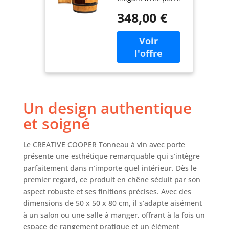
; étagère à vin en
Étagère à
348,00 €
bois vintage
Bouteilles en
fabriquée à partir
Bois - Baril en
d'un tonneau en
Bois - Vin Rack
bois, un meuble
- Wineregal -
exclusif et pratique
Bar à vin - Baril
pour les clients
avec Porte -
privés et
minibar de 80
professionnels.
cm (chêne)
Un design authentique
Une bibliothèque
en pin massif,
et soigné
durable, stable et
esthétique qui
Le CREATIVE COOPER Tonneau à vin avec porte
apporte une
présente une esthétique remarquable qui s’intègre
décoration unique
parfaitement dans n’importe quel intérieur. Dès le
aux pièces Meuble
premier regard, ce produit en chêne séduit par son
exclusif et unique
de style ancien,
aspect robuste et ses finitions précises. Avec des
qui fait également
dimensions de 50 x 50 x 80 cm, il s’adapte aisément
un excellent
à un salon ou une salle à manger, offrant à la fois un
cadeau artisanal
espace de rangement pratique et un élément