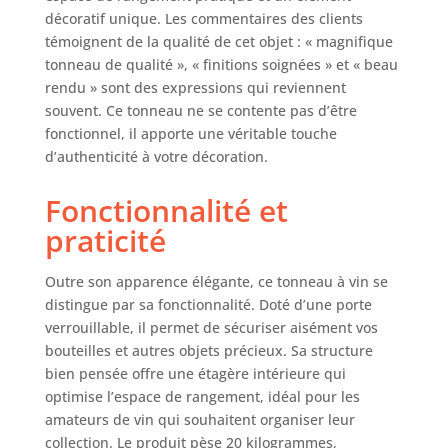
pour une nouvelle
décoratif unique. Les commentaires des clients
maison ou une
témoignent de la qualité de cet objet : « magnifique
nouvelle propriété
tonneau de qualité », « finitions soignées » et « beau
dans le pays, un
rendu » sont des expressions qui reviennent
meuble de bar
souvent. Ce tonneau ne se contente pas d’être
pratique et
fonctionnel, il apporte une véritable touche
moderne pour vos
d’authenticité à votre décoration.
vins et autres
boissons
alcoolisées, un
Fonctionnalité et
cadeau unique
praticité
pour les hommes
Notre bar tonneau
Outre son apparence élégante, ce tonneau à vin se
à vin contient
environ 30 à 40
distingue par sa fonctionnalité. Doté d’une porte
bouteilles, il peut
verrouillable, il permet de sécuriser aisément vos
également être
bouteilles et autres objets précieux. Sa structure
utilisé comme
bien pensée offre une étagère intérieure qui
bibliothèque,
optimise l’espace de rangement, idéal pour les
support à vin en
amateurs de vin qui souhaitent organiser leur
bois ou comme
collection. Le produit pèse 20 kilogrammes,