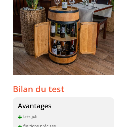
Bilan du test
Avantages
+
très joli
+
finitions précises