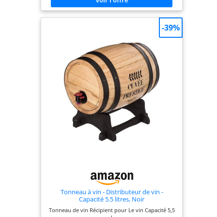
42 cm. <br>Le
compréhension
produit est vendu
sans le contenu
-39%
montré sur les
photos (bouteilles,
décorations).
Tonneau à vin - Distributeur de vin -
Capacité 5.5 litres, Noir
Tonneau de vin Récipient pour Le vin Capacité 5,5