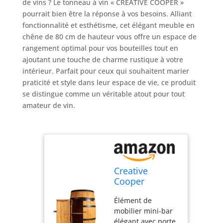
de vins ? Le tonneau à vin « CREATIVE COOPER »
pourrait bien être la réponse à vos besoins. Alliant
fonctionnalité et esthétisme, cet élégant meuble en
chêne de 80 cm de hauteur vous offre un espace de
rangement optimal pour vos bouteilles tout en
ajoutant une touche de charme rustique à votre
intérieur. Parfait pour ceux qui souhaitent marier
praticité et style dans leur espace de vie, ce produit
se distingue comme un véritable atout pour tout
amateur de vin.
Creative
Cooper
Tonneau à vin
Élément de
avec Porte -
mobilier mini-bar
Armoire à
élégant avec porte
Alcool -