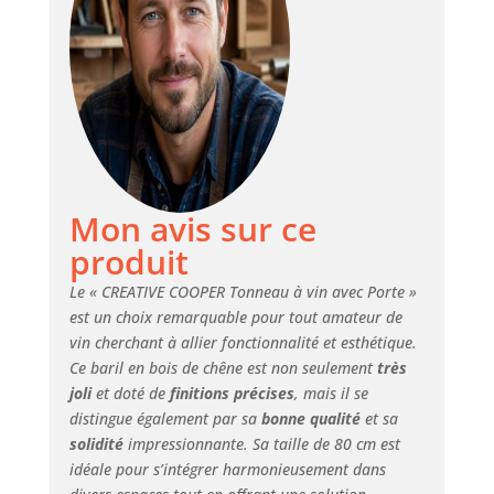
aux pièces Meuble
exclusif et unique
de style ancien,
qui fait également
un excellent
cadeau artisanal
pour une nouvelle
maison ou une
nouvelle propriété
Mon avis sur ce
dans le pays, un
meuble de bar
produit
pratique et
moderne pour vos
Le « CREATIVE COOPER Tonneau à vin avec Porte »
vins et autres
est un choix remarquable pour tout amateur de
boissons
vin cherchant à allier fonctionnalité et esthétique.
alcoolisées, un
Ce baril en bois de chêne est non seulement
très
cadeau unique
joli
et doté de
finitions précises
, mais il se
pour les hommes
distingue également par sa
bonne qualité
et sa
Notre bar tonneau
solidité
impressionnante. Sa taille de 80 cm est
à vin contient
idéale pour s’intégrer harmonieusement dans
environ 30 à 40