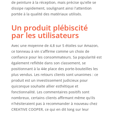
de peinture à la réception, mais précise qu’elle se
42 cm. <br>Le
dissipe rapidement, soulignant ainsi l’attention
produit est vendu
portée à la qualité des matériaux utilisés.
sans le contenu
montré sur les
Un produit plébiscité
photos (bouteilles,
décorations).
par les utilisateurs
Avec une moyenne de 4,8 sur 5 étoiles sur Amazon,
ce tonneau à vin s’affirme comme un choix de
confiance pour les consommateurs. Sa popularité est
également reflétée dans son classement, se
positionnant à la 44e place des porte-bouteilles les
plus vendus. Les retours clients sont unanimes : ce
produit est un investissement judicieux pour
quiconque souhaite allier esthétique et
fonctionnalité. Les commentaires positifs sont
nombreux, certains clients affirmant même qu’ils
n’hésiteraient pas à recommander à nouveau chez
CREATIVE COOPER, ce qui en dit long sur leur