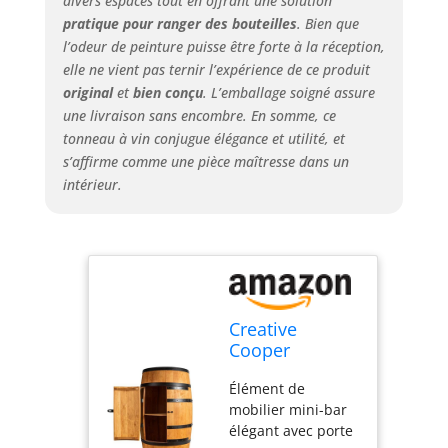
divers espaces tout en offrant une solution
bouteilles, il peut
pratique pour ranger des bouteilles
. Bien que
également être
utilisé comme
l’odeur de peinture puisse être forte à la réception,
bibliothèque,
elle ne vient pas ternir l’expérience de ce produit
support à vin en
original
et
bien conçu
. L’emballage soigné assure
bois ou comme
une livraison sans encombre. En somme, ce
étagère pour
tonneau à vin conjugue élégance et utilité, et
d'autres choses.
s’affirme comme une pièce maîtresse dans un
C'est un meuble
intérieur.
unique qui offre
un équipement
intérieur
exceptionnel en
combinaison avec
une utilisation
pratique Sécurité :
Creative
une boucle
Cooper
élégante sur la
Tonneau à vin
porte permet de
Élément de
avec Porte -
fixer un cadenas
mobilier mini-bar
Armoire à
afin qu'aucune
élégant avec porte
Alcool -
personne non