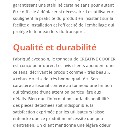
étagère pour
garantissant une stabilité certaine sans pour autant
d'autres choses.
être difficile à déplacer si nécessaire. Les utilisateurs
C'est un meuble
soulignent la praticité du produit en insistant sur la
unique qui offre
facilité d’installation et l’efficacité de l’emballage qui
un équipement
intérieur
protège le tonneau lors du transport.
exceptionnel en
combinaison avec
Qualité et durabilité
une utilisation
pratique Sécurité :
Fabriqué avec soin, le tonneau de CREATIVE COOPER
une boucle
est conçu pour durer. Les avis clients abondent dans
élégante sur la
ce sens, décrivant le produit comme « très beau »,
porte permet de
« robuste » et « de très bonne qualité ». Son
fixer un cadenas
caractère artisanal confère au tonneau une finition
afin qu'aucune
personne non
qui témoigne d’une attention particulière aux
autorisée ne
détails. Bien que l’information sur la disponibilité
puisse accéder au
des pièces détachées soit indisponible, la
contenu. Hauteur :
satisfaction exprimée par les utilisateurs laisse
80 cm. Largeur au
entendre que ce produit ne nécessite que peu
milieu : 50 cm.
d’entretien. Un client mentionne une légère odeur
Largeur haut/bas :