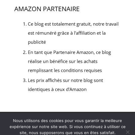
Politique de confidentialité
Mentions légales
Nous utilisons des cookies pour vous garantir la meilleure
Contact
expérience sur notre site web. Si vous continuez à utiliser ce
site, nous supposerons que vous en êtes satisfait.