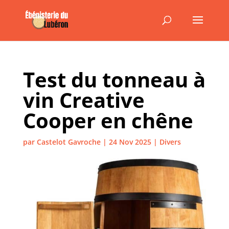
Test du tonneau à
vin Creative
Cooper en chêne
par
Castelot Gavroche
|
24 Nov 2025
|
Divers