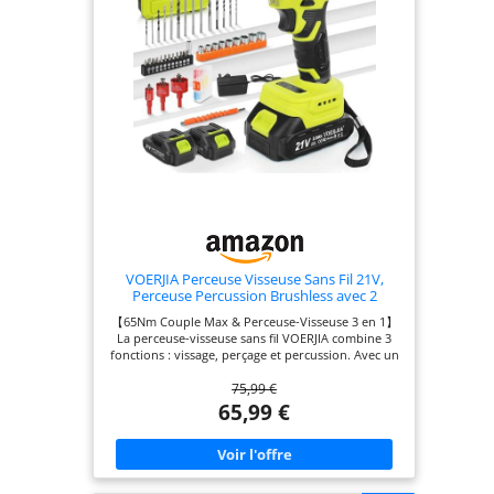
VOERJIA Perceuse Visseuse Sans Fil 21V,
Perceuse Percussion Brushless avec 2
Batteries 2000mAh, 65Nm Couple Max, 20+3
【65Nm Couple Max & Perceuse-Visseuse 3 en 1】
Réglages de Couple, 2 Vitesses, LED,
La perceuse-visseuse sans fil VOERJIA combine 3
Mandrin 10mm, 46 Accessoires et Valise
fonctions : vissage, perçage et percussion. Avec un
couple puissant de 65Nm, elle s’adapte aux
75,99 €
travaux sur bois, métal, plastique et maçonnerie
légère. Que vous cherchiez une perceuse sans fil
65,99 €
robuste ou une visseuse devisseuse performante,
ce modèle répond aux besoins du bricolage
domestique comme des projets plus exigeants.
【20+3 Réglages de Couple & 2 Vitesses
Variables】 Dotée de 20+3 positions de couple et