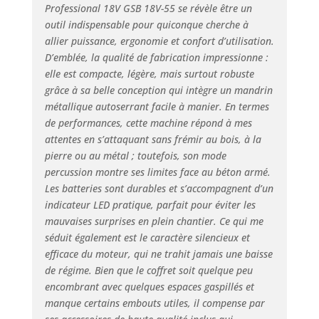
Professional 18V GSB 18V-55 se révèle être un
vide de 1 900
outil indispensable pour quiconque cherche à
tr/min Livré avec
allier puissance, ergonomie et confort d’utilisation.
(set Amazon
D’emblée, la qualité de fabrication impressionne :
Exclusive) : GDR
elle est compacte, légère, mais surtout robuste
18V-200, GSB 18V-
45, 1 batterie GBA
grâce à sa belle conception qui intègre un mandrin
18V 2.0Ah, 1
métallique autoserrant facile à manier. En termes
batterie GBA 18V
de performances, cette machine répond à mes
4.0Ah, chargeur
attentes en s’attaquant sans frémir au bois, à la
rapide GAL 18V-40,
pierre ou au métal ; toutefois, son mode
L-Case
percussion montre ses limites face au béton armé.
Les batteries sont durables et s’accompagnent d’un
indicateur LED pratique, parfait pour éviter les
mauvaises surprises en plein chantier. Ce qui me
séduit également est le caractère silencieux et
efficace du moteur, qui ne trahit jamais une baisse
de régime. Bien que le coffret soit quelque peu
encombrant avec quelques espaces gaspillés et
manque certains embouts utiles, il compense par