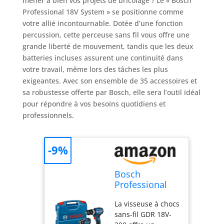
mener à bien vos projets de bricolage ? Le « Bosch
Professional 18V System » se positionne comme
votre allié incontournable. Dotée d’une fonction
percussion, cette perceuse sans fil vous offre une
grande liberté de mouvement, tandis que les deux
batteries incluses assurent une continuité dans
votre travail, même lors des tâches les plus
exigeantes. Avec son ensemble de 35 accessoires et
sa robustesse offerte par Bosch, elle sera l’outil idéal
pour répondre à vos besoins quotidiens et
professionnels.
-9%
Bosch
Professional
18V System
La visseuse à chocs
combi-kit :
sans-fil GDR 18V-
Visseuse à