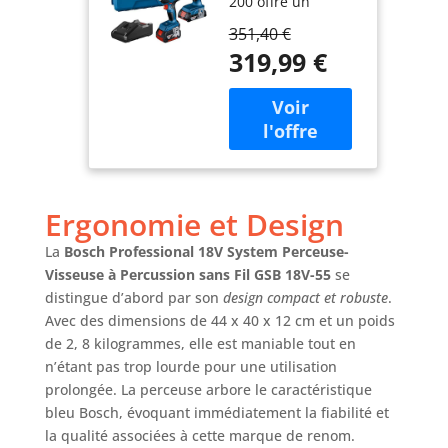
200 offre un
chocs GDR
excellent rapport
18V-200 +
351,40 €
puissance/taille et
perceuse-
319,99 €
un porte-embout
visseuse à
¼". La GDR 18V-200
percussion
est dotée d’un
GSB 18V-45
moteur sans
(av. batteries
charbons
2,0Ah + 4,0Ah,
permettant de
chargeur GAL
disposer d’un
18V-40, L-Case)
couple de serrage
- Set Amazon
Ergonomie et Design
élevé de 200 Nm.
Exclusive
La
Bosch Professional 18V System Perceuse-
Elle est idéale pour
les endroits
Visseuse à Percussion sans Fil GSB 18V-55
se
difficiles d’accès La
distingue d’abord par son
design compact et robuste
.
perceuse-visseuse
Avec des dimensions de 44 x 40 x 12 cm et un poids
sans-fil GSB 18V-45
de 2, 8 kilogrammes, elle est maniable tout en
Professional est
n’étant pas trop lourde pour une utilisation
dotée d’un
prolongée. La perceuse arbore le caractéristique
mandrin
bleu Bosch, évoquant immédiatement la fiabilité et
métallique de 13
la qualité associées à cette marque de renom.
mm assurant un