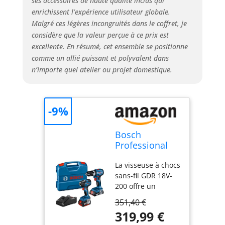
ses accessoires de haute qualité inclus qui
enrichissent l’expérience utilisateur globale.
Malgré ces légères incongruités dans le coffret, je
considère que la valeur perçue à ce prix est
excellente. En résumé, cet ensemble se positionne
comme un allié puissant et polyvalent dans
n’importe quel atelier ou projet domestique.
-9%
Bosch
Professional
18V System
La visseuse à chocs
combi-kit :
sans-fil GDR 18V-
Visseuse à
200 offre un
chocs GDR
excellent rapport
18V-200 +
351,40 €
puissance/taille et
perceuse-
319,99 €
un porte-embout
visseuse à