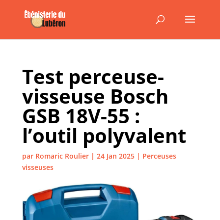
Test perceuse-
visseuse Bosch
GSB 18V-55 :
l’outil polyvalent
par
Romaric Roulier
|
24 Jan 2025
|
Perceuses
visseuses