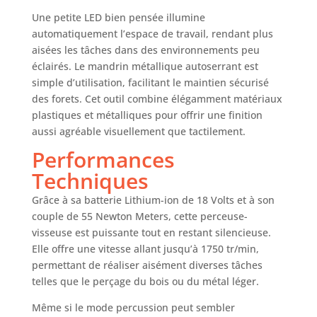
transfert de couple
Une petite LED bien pensée illumine
élevé La GSB 18V-
automatiquement l’espace de travail, rendant plus
45 est une
aisées les tâches dans des environnements peu
perceuse-visseuse
éclairés. Le mandrin métallique autoserrant est
performante avec
simple d’utilisation, facilitant le maintien sécurisé
couple maximal
des forets. Cet outil combine élégamment matériaux
(vissages durs) de
45 Nm et régime à
plastiques et métalliques pour offrir une finition
vide de 1 900
aussi agréable visuellement que tactilement.
tr/min Livré avec
Performances
(set Amazon
Techniques
Exclusive) : GDR
18V-200, GSB 18V-
Grâce à sa batterie Lithium-ion de 18 Volts et à son
45, 1 batterie GBA
couple de 55 Newton Meters, cette perceuse-
18V 2.0Ah, 1
visseuse est puissante tout en restant silencieuse.
batterie GBA 18V
4.0Ah, chargeur
Elle offre une vitesse allant jusqu’à 1750 tr/min,
rapide GAL 18V-40,
permettant de réaliser aisément diverses tâches
L-Case
telles que le perçage du bois ou du métal léger.
Même si le mode percussion peut sembler