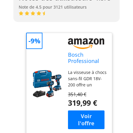
Note de 4.5 pour 3121 utilisateurs
-9%
Bosch
Professional
18V System
La visseuse à chocs
combi-kit :
sans-fil GDR 18V-
Visseuse à
200 offre un
chocs GDR
excellent rapport
18V-200 +
351,40 €
puissance/taille et
perceuse-
319,99 €
un porte-embout
visseuse à
¼". La GDR 18V-200
percussion
est dotée d’un
GSB 18V-45
moteur sans
(av. batteries
charbons
2,0Ah + 4,0Ah,