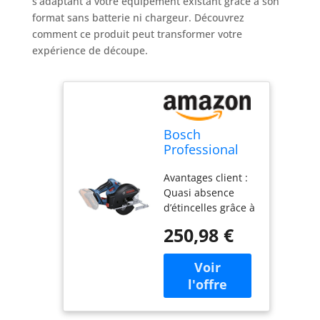
s’adaptant à votre équipement existant grâce à son
format sans batterie ni chargeur. Découvrez
comment ce produit peut transformer votre
expérience de découpe.
Bosch
Professional
18V System
Avantages client :
scie circulaire
Quasi absence
sans-fil GKM
d’étincelles grâce à
18V-50
son robuste boîtier
(progression
250,98 €
collecteur de
de travail
copeaux intégré,
rapide, moins
facile à vider
d’étincelles et
Coupes de grande
copeaux)
précision : grâce à
l’indicateur de