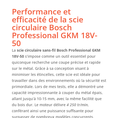
ligne de coupe, à
la fenêtre regard
Performance et
et à l’éclairage LED
efficacité de la scie
intégré Prise en
circulaire Bosch
main ergonomique
: grâce à la
Professional GKM 18V-
poignée optimisée
50
, à la forme
compacte et au
La
scie circulaire sans-fil Bosch Professional GKM
bon équilibrage
18V-50
s’impose comme un outil essentiel pour
permettant une
quiconque recherche une coupe précise et rapide
utilisation dans
sur le métal. Grâce à sa conception visant à
toutes les positions
minimiser les étincelles, cette scie est idéale pour
AMPShare : Les
batteries et
travailler dans des environnements où la sécurité est
chargeurs sont
primordiale. Lors de mes tests, elle a démontré une
entièrement
capacité impressionnante à couper du métal épais,
compatibles avec
allant jusqu’à 10-15 mm, avec la même facilité que
le Professional 18V
du bois dur. Le moteur délivre
4 250 tr/min
,
System Bosch et
conférant ainsi une puissance suffisante pour
avec de nombreux
surpasser de nombreux modèles concurrents.