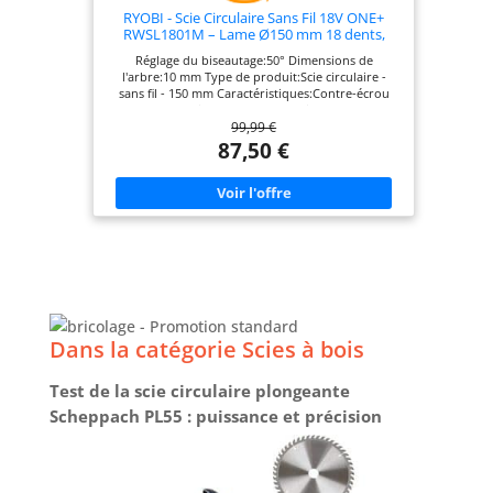
RYOBI - Scie Circulaire Sans Fil 18V ONE+
RWSL1801M – Lame Ø150 mm 18 dents,
Réglage Profondeur et Inclinaison – Coupe
Réglage du biseautage:50° Dimensions de
Bois, OSB, Panneaux – Batterie Non Incluse
l'arbre:10 mm Type de produit:Scie circulaire -
sans fil - 150 mm Caractéristiques:Contre-écrou
Vitesse:0 - 4700 tr/min
99,99 €
87,50 €
Dans la catégorie Scies à bois
Test de la scie circulaire plongeante
Scheppach PL55 : puissance et précision