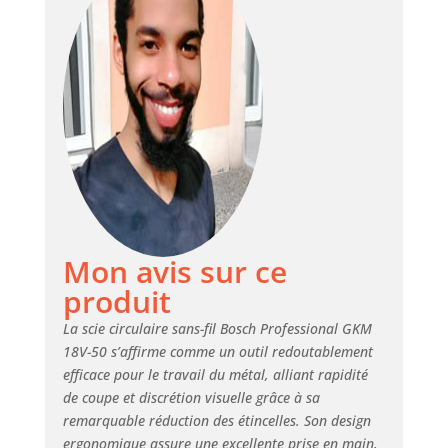
main ergonomique
: grâce à la
poignée optimisée
, à la forme
compacte et au
bon équilibrage
permettant une
utilisation dans
toutes les positions
AMPShare : Les
batteries et
chargeurs sont
entièrement
Mon avis sur ce
compatibles avec
produit
le Professional 18V
System Bosch et
La scie circulaire sans-fil Bosch Professional GKM
avec de nombreux
18V-50 s’affirme comme un outil redoutablement
autres outils de
efficace pour le travail du métal, alliant rapidité
l’Alliance multi-
de coupe et discrétion visuelle grâce à sa
marques
remarquable réduction des étincelles. Son design
AMPShare. Livré
ergonomique assure une excellente prise en main,
avec : GKM 18V-50