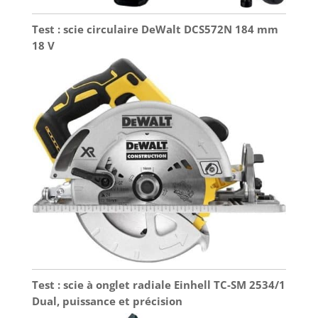
Test : scie circulaire DeWalt DCS572N 184 mm
18 V
Test : scie à onglet radiale Einhell TC-SM 2534/1
Dual, puissance et précision