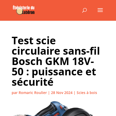
Test scie
circulaire sans-fil
Bosch GKM 18V-
50 : puissance et
sécurité
par
Romaric Roulier
|
28 Nov 2024
|
Scies à bois